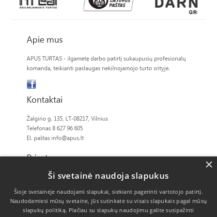
Apie mus
APUS TURTAS - ilgametę darbo patirtį sukaupusių profesionalų
komanda, teikianti paslaugas nekilnojamojo turto srityje.
Kontaktai
Žalgirio g. 135, LT-08217, Vilnius
Telefonas 8 627 96 605
El. paštas
info@apus.lt
Privatumas
×
Ši svetainė naudoja slapukus
Slapukų politika
Šioje svetainėje naudojami slapukai, siekiant pagerinti vartotojo patirtį.
Naudodamiesi mūsų svetaine, jūs sutinkate su visais slapukais pagal mūsų
slapukų politiką.
Plačiau su slapukų naudojimu galite susipažinti