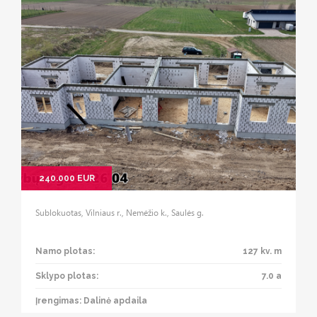
240.000 EUR
Sublokuotas, Vilniaus r., Nemėžio k., Saulės g.
Namo plotas:
127 kv. m
Sklypo plotas:
7.0 a
Įrengimas: Dalinė apdaila