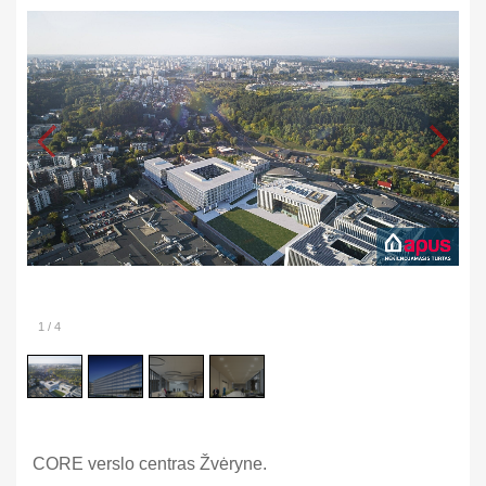
1
/
4
CORE verslo centras Žvėryne.