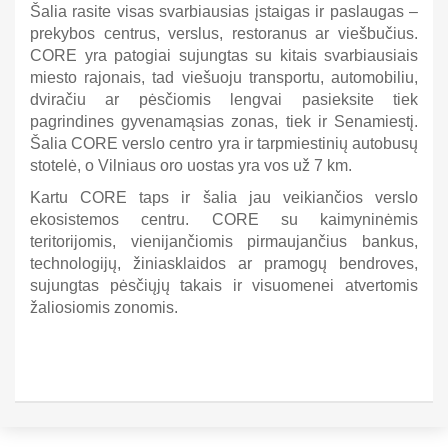
Šalia rasite visas svarbiausias įstaigas ir paslaugas –
prekybos centrus, verslus, restoranus ar viešbučius.
CORE yra patogiai sujungtas su kitais svarbiausiais
miesto rajonais, tad viešuoju transportu, automobiliu,
dviračiu ar pėsčiomis lengvai pasieksite tiek
pagrindines gyvenamąsias zonas, tiek ir Senamiestį.
Šalia CORE verslo centro yra ir tarpmiestinių autobusų
stotelė, o Vilniaus oro uostas yra vos už 7 km.
Kartu CORE taps ir šalia jau veikiančios verslo
ekosistemos centru. CORE su kaimyninėmis
teritorijomis, vienijančiomis pirmaujančius bankus,
technologijų, žiniasklaidos ar pramogų bendroves,
sujungtas pėsčiųjų takais ir visuomenei atvertomis
žaliosiomis zonomis.