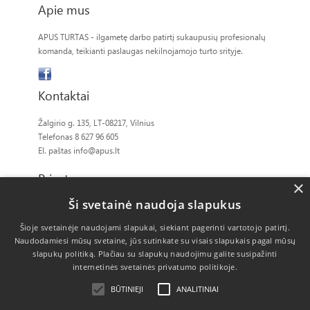
Apie mus
APUS TURTAS - ilgametę darbo patirtį sukaupusių profesionalų
komanda, teikianti paslaugas nekilnojamojo turto srityje.
Kontaktai
Žalgirio g. 135, LT-08217, Vilnius
Telefonas 8 627 96 605
El. paštas
info@apus.lt
Privatumas
×
Ši svetainė naudoja slapukus
Slapukų politika
Šioje svetainėje naudojami slapukai, siekiant pagerinti vartotojo patirtį.
Naudodamiesi mūsų svetaine, jūs sutinkate su visais slapukais pagal mūsų
slapukų politiką.
Plačiau su slapukų naudojimu galite susipažinti
internetinės svetainės privatumo politikoje.
BŪTINIEJI
ANALITINIAI