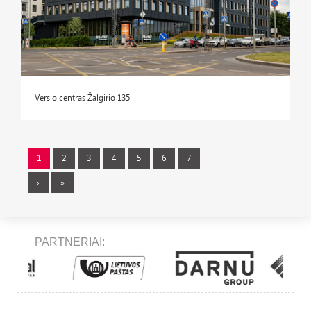
Verslo centras Žalgirio 135
1
2
3
4
5
6
7
›
»
PARTNERIAI: