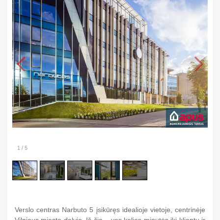
1
/
5
Verslo centras Narbuto 5 įsikūręs idealioje vietoje, centrinėje