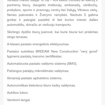
Vilniaus miesto dalyje. Iš čia − vos kelios minutės iki klientų ir
partnerių biurų, daugelio institucijų, ambasadų, viešbučių,
prekybos, sporto ir pramogų centrų bei žaliųjų Vilniaus vietų,
Neries pakrantės ir Žvėryno ramybės. Narbuto 5 galima
greitai ir patogiai pasiekti iš bet kurios miesto dalies
automobiliu, dviračiu ar viešuoju transportu.
Skirtingo dydžio biurų įvairovė; kai kurie biurai turi priskirtas
stogo terasas.
A-klasės pastato energetinis efektyvumas.
Pastatui suteiktas BREEAM New Construction “very good”
lygmens pastatų tvarumo sertifikatas.
Automatizuota pastato valdymo sistema (BMS).
Pažangus patalpų mikroklimato valdymas.
Išmanioji pastato apšvietimo sistema.
Autonomiškas kiekvieno biuro kaštų valdymas.
Aukštos lubos.
Varstomi langai.