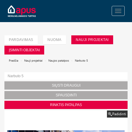
Toggle
navigati
PARDAVIMAS
NUOMA
NAUJI PROJEKTAI
ĮSIMINTI OBJEKTAI
Pradžia
Nauji projektai
Naujos patalpos
Narbuto 5
Narbuto 5
SIŲSTI DRAUGUI
SPAUSDINTI
RINKTIS PATALPAS
Padidinti