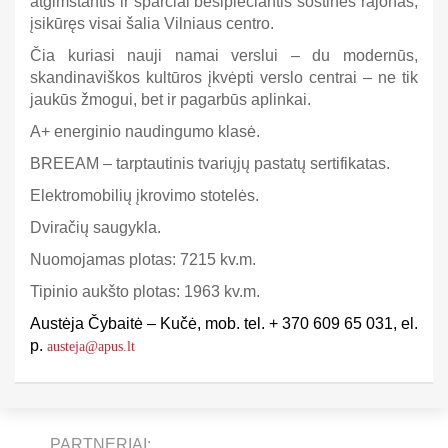
atgimstantis ir sparčiai besiplečiantis sostinės rajonas,
įsikūręs visai šalia Vilniaus centro.
Čia kuriasi nauji namai verslui – du modernūs,
skandinaviškos kultūros įkvėpti verslo centrai – ne tik
jaukūs žmogui, bet ir pagarbūs aplinkai.
A+ energinio naudingumo klasė.
BREEAM – tarptautinis tvariųjų pastatų sertifikatas.
Elektromobilių įkrovimo stotelės.
Dviračių saugykla.
Nuomojamas plotas: 7215 kv.m.
Tipinio aukšto plotas: 1963 kv.m.
Austėja Čybaitė – Kučė, mob. tel. + 370 609 65 031, el.
p.
austeja@apus.lt
PARTNERIAI: