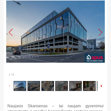
1
/
8
Naujasis Skansenas – tai naujam gyvenimui