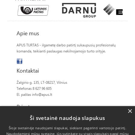
Apie mus
APUS TURTAS - ilgametę darbo patirtį sukaupusių profesionalų
komanda, teikianti paslaugas nekilnojamojo turto srityje.
Kontaktai
Žalgirio g. 135, LT-08217, Vilnius
Telefonas 8 627 96 605
El. paštas
info@apus.lt
Privatumas
×
Ši svetainė naudoja slapukus
Slapukų politika
Šioje svetainėje naudojami slapukai, siekiant pagerinti vartotojo patirtį.
Naudodamiesi mūsų svetaine, jūs sutinkate su visais slapukais pagal mūsų