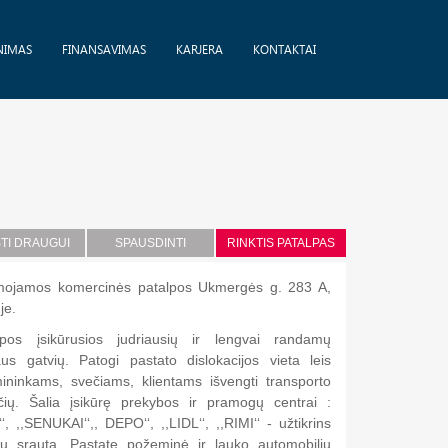
NIMAS
FINANSAVIMAS
KARJERA
KONTAKTAI
STI DRAUGUI
SPAUSDINTI
RINKTIS PATALPAS
ojamos komercinės patalpos Ukmergės g. 283 A,
uje.
lpos įsikūrusios judriausių ir lengvai randamų
iaus gatvių. Patogi pastato dislokacijos vieta leis
ininkams, svečiams, klientams išvengti transporto
čių. Šalia įsikūrę prekybos ir pramogų centrai :
‘‘, ,,SENUKAI‘‘,, DEPO‘‘, ,,LIDL‘‘, ,,RIMI‘‘ - užtikrins
ntų srautą. Pastate požeminė ir lauko automobilių