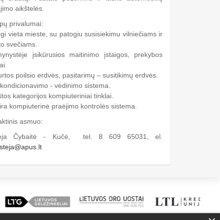
jimo aikštelės.
pų privalumai:
gi vieta mieste, su patogiu susisiekimu vilniečiams ir
to svečiams.
mynystėje įsikūrusios maitinimo įstaigos, prekybos
ai.
rtos poilsio erdvės, pasitarimų – susitikimų erdvės.
 kondicionavimo - vėdinimo sistema.
tos kategorijos kompiuteriniai tinklai.
ira kompiuterinė praėjimo kontrolės sistema.
aktinis asmuo:
ėja Čybaitė - Kučė, tel. 8 609 65031, el.
steja@apus.lt