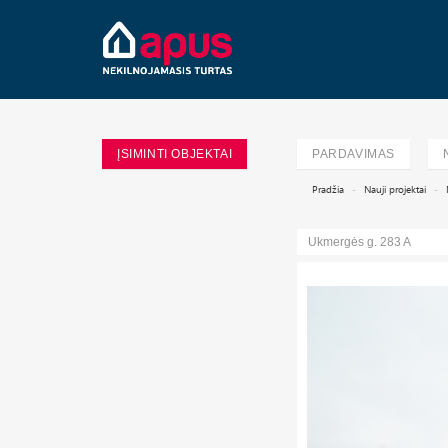
ĮSIMINTI OBJEKTAI
PARDAVIMAS
Pradžia
Nauji projektai
Ukmergės g. 283 A