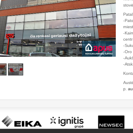
stovė
Patal
-Pato
mies
-Kai
centr
-Suku
-Oro
-Aukš
-Atsk
Kont
Aust
p.
au