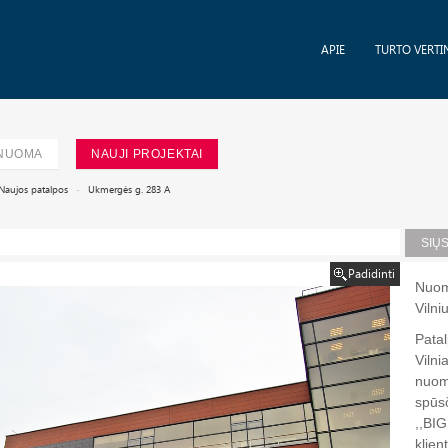
APIE
TURTO VERTI
NUOMA
NAUJI PROJEKTAI
Naujos patalpos
Ukmergės g. 283 A
SIŲ
Padidinti
Nuom
Vilni
Pata
Viln
nuom
spūs
,,BIG
klie