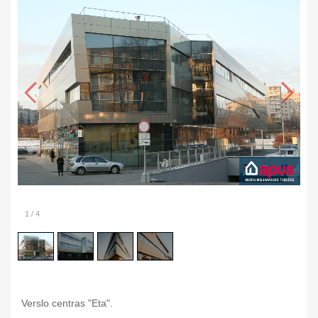
1
/
4
Verslo centras "Eta".