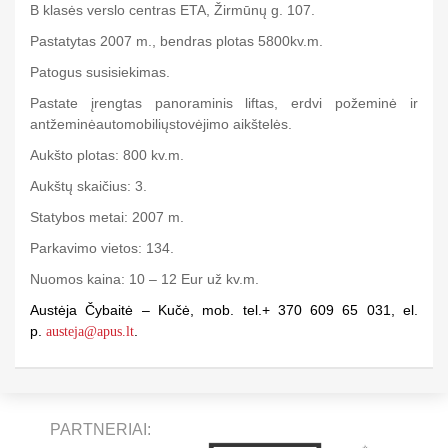
B klasės verslo centras ETA, Žirmūnų g. 107.
Pastatytas 2007 m., bendras plotas 5800kv.m.
Patogus susisiekimas.
Pastate įrengtas panoraminis liftas, erdvi požeminė ir
antžeminėautomobiliųstovėjimo aikštelės.
Aukšto plotas: 800 kv.m.
Aukštų skaičius: 3.
Statybos metai: 2007 m.
Parkavimo vietos: 134.
Nuomos kaina: 10 – 12 Eur už kv.m.
Austėja Čybaitė – Kučė, mob. tel.+ 370 609 65 031, el.
p.
.
austeja@apus.lt
PARTNERIAI: