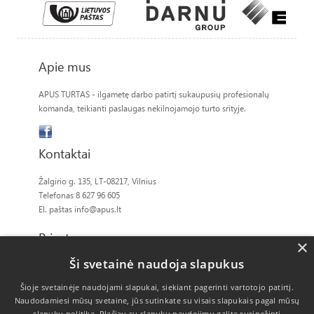
Apie mus
APUS TURTAS - ilgametę darbo patirtį sukaupusių profesionalų
komanda, teikianti paslaugas nekilnojamojo turto srityje.
Kontaktai
Žalgirio g. 135, LT-08217, Vilnius
Telefonas 8 627 96 605
El. paštas
info@apus.lt
Privatumas
×
Ši svetainė naudoja slapukus
Slapukų politika
Šioje svetainėje naudojami slapukai, siekiant pagerinti vartotojo patirtį.
Naudodamiesi mūsų svetaine, jūs sutinkate su visais slapukais pagal mūsų
slapukų politiką.
Plačiau su slapukų naudojimu galite susipažinti