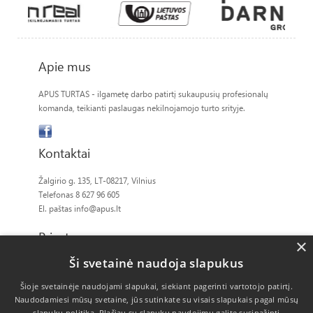
Apie mus
APUS TURTAS - ilgametę darbo patirtį sukaupusių profesionalų
komanda, teikianti paslaugas nekilnojamojo turto srityje.
Kontaktai
Žalgirio g. 135, LT-08217, Vilnius
Telefonas 8 627 96 605
El. paštas
info@apus.lt
Privatumas
×
Ši svetainė naudoja slapukus
Slapukų politika
Šioje svetainėje naudojami slapukai, siekiant pagerinti vartotojo patirtį.
Naudodamiesi mūsų svetaine, jūs sutinkate su visais slapukais pagal mūsų
slapukų politiką.
Plačiau su slapukų naudojimu galite susipažinti