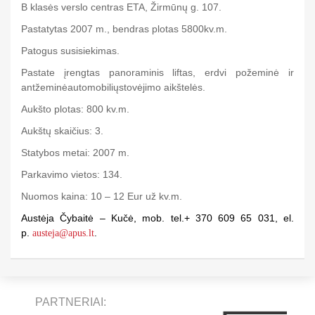
B klasės verslo centras ETA, Žirmūnų g. 107.
Pastatytas 2007 m., bendras plotas 5800kv.m.
Patogus susisiekimas.
Pastate įrengtas panoraminis liftas, erdvi požeminė ir
antžeminėautomobiliųstovėjimo aikštelės.
Aukšto plotas: 800 kv.m.
Aukštų skaičius: 3.
Statybos metai: 2007 m.
Parkavimo vietos: 134.
Nuomos kaina: 10 – 12 Eur už kv.m.
Austėja Čybaitė – Kučė, mob. tel.+ 370 609 65 031, el.
p.
.
austeja@apus.lt
PARTNERIAI: