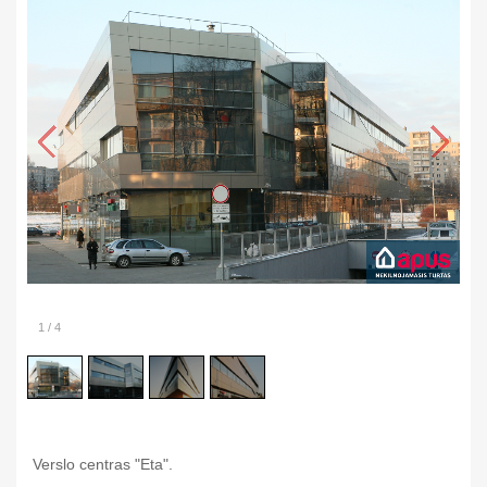
1
/
4
Verslo centras "Eta".