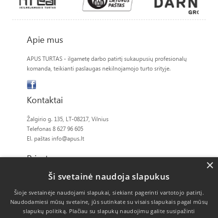
Apie mus
APUS TURTAS - ilgametę darbo patirtį sukaupusių profesionalų
komanda, teikianti paslaugas nekilnojamojo turto srityje.
Kontaktai
Žalgirio g. 135, LT-08217, Vilnius
Telefonas 8 627 96 605
El. paštas
info@apus.lt
Privatumas
×
Ši svetainė naudoja slapukus
Slapukų politika
Šioje svetainėje naudojami slapukai, siekiant pagerinti vartotojo patirtį.
Naudodamiesi mūsų svetaine, jūs sutinkate su visais slapukais pagal mūsų
slapukų politiką.
Plačiau su slapukų naudojimu galite susipažinti