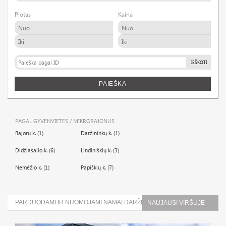
Plotas
Kaina
IEŠKOTI
PAIEŠKA
PAGAL GYVENVIETES / MIKRORAJONUS
Bajorų k. (1)
Daržininkų k. (1)
Didžiasalio k. (6)
Lindiniškių k. (3)
Nemėžio k. (1)
Papiškių k. (7)
PARDUODAMI IR NUOMOJAMI NAMAI DARŽININKŲ K. (1)
NAUJAUSI VIRŠUJE