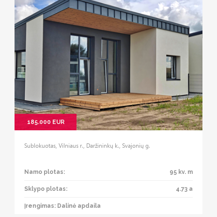
185.000 EUR
Sublokuotas, Vilniaus r., Daržininkų k., Svajonių g.
Namo plotas:
95 kv. m
Sklypo plotas:
4.73 a
Įrengimas: Dalinė apdaila