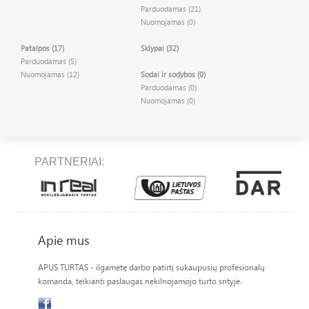
Parduodamas (21)
Nuomojamas (0)
Patalpos (17)
Sklypai (32)
Parduodamas (5)
Nuomojamas (12)
Sodai ir sodybos (0)
Parduodamas (0)
Nuomojamas (0)
PARTNERIAI:
Apie mus
APUS TURTAS - ilgametę darbo patirtį sukaupusių profesionalų
komanda, teikianti paslaugas nekilnojamojo turto srityje.