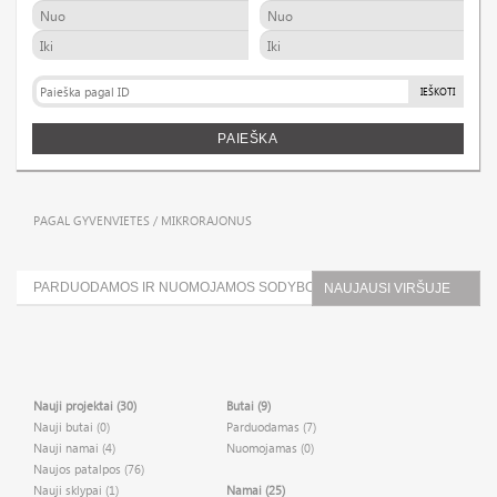
IEŠKOTI
PAIEŠKA
PAGAL GYVENVIETES / MIKRORAJONUS
PARDUODAMOS IR NUOMOJAMOS SODYBOS (0)
NAUJAUSI VIRŠUJE
Nauji projektai (30)
Butai (9)
Nauji butai (0)
Parduodamas (7)
Nauji namai (4)
Nuomojamas (0)
Naujos patalpos (76)
Nauji sklypai (1)
Namai (25)