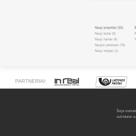
Nauji projektai (30)
B
Nauji butai (0)
Nauji namai (4)
Naujos patalpos (76)
Nauji sklypai (1)
PARTNERIAI:
Apie mus
Šioje sveta
sutinkate s
APUS TURTAS - ilgametę darbo patirtį
sukaupusių profesionalų komanda, teikianti
paslaugas nekilnojamojo turto srityje.