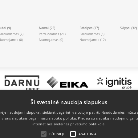
utai (9)
Namai (25)
Patalpos (17)
Sklypai (32)
Parduodamas (7)
Parduodamas (21)
Parduodamas (5)
Nuomojamas (0)
Nuomojamas (0)
Nuomojamas (12)
Ši svetainė naudoja slapukus
Kontaktai
Privatumas
inėje naudojami slapukai, siekiant pagerinti vartotojo patirtį. Naudodamiesi mūsų s
u visais slapukais pagal mūsų slapukų politiką.
Plačiau su slapukų naudojimu galite
Žalgirio g. 135, LT-08217, Vilnius
Slapukų politika
internetinės svetainės privatumo politikoje.
Telefonas 8 627 96 605
El. paštas
info@apus.lt
BŪTINIEJI
ANALITINIAI