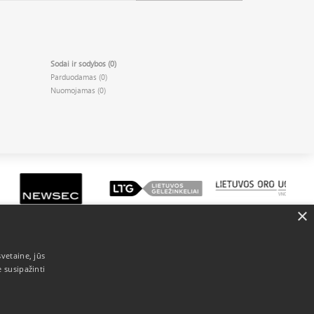
Sodai ir sodybos (0)
Parduodamas (0)
Nuomojamas (0)
×
vetaine, jūs
 susipažinti