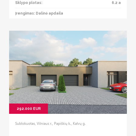
Sklypo plotas:
6.2 a
Įrengimas: Dalinė apdaila
292.000 EUR
Sublokuotas, Vilniaus r., Papiškių k., Kalvų g.