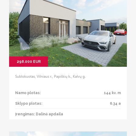
298.000 EUR
Sublokuotas, Vilniaus r., Papiškių k., Kalvų g.
Namo plotas:
144 kv. m
Sklypo plotas:
6.34 a
Įrengimas: Dalinė apdaila