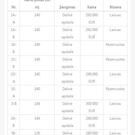
Nr.
m)
Įrengimas
Kaina
Būsena
1A-
140
Dalinė
292.000
Laisvas
A
apdaila
EUR
1A-
140
Dalinė
292.000
Laisvas
B
apdaila
EUR
1B-
140
Dalinė
Rezervuotas
B
apdaila
1C-
140
Dalinė
Rezervuotas
B
apdaila
1D-
140
Dalinė
290.000
Laisvas
A
apdaila
EUR
1E-
140
Dalinė
Rezervuotas
A
apdaila
3-B
144
Dalinė
300.000
Laisvas
apdaila
EUR
3A-
144
Dalinė
298.000
Laisvas
B
apdaila
EUR
3B-
126
Dalinė
280.000
Laisvas