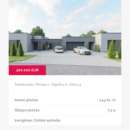
300.000 EUR
Sublokuotas, Vilniaus r., Papiškių k., Kalvų g.
Namo plotas:
144 kv. m
Sklypo plotas:
7.5 a
Įrengimas: Dalinė apdaila