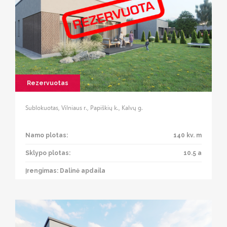
Rezervuotas
Sublokuotas, Vilniaus r., Papiškių k., Kalvų g.
Namo plotas:
140 kv. m
Sklypo plotas:
10.5 a
Įrengimas: Dalinė apdaila