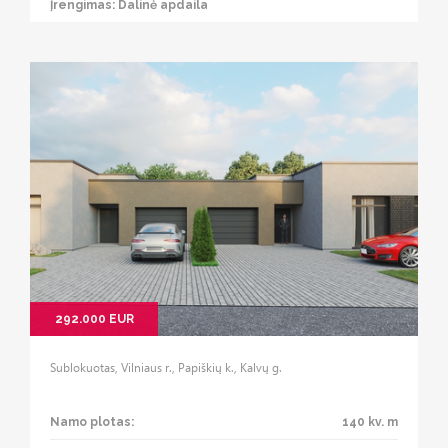
Įrengimas: Dalinė apdaila
292.000 EUR
Sublokuotas, Vilniaus r., Papiškių k., Kalvų g.
Namo plotas:
140 kv. m