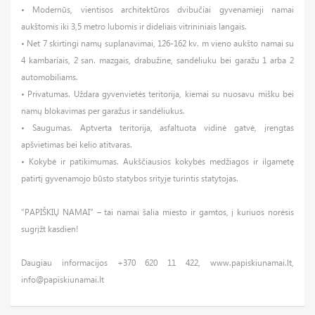
• Modernūs, vientisos architektūros dvibučiai gyvenamieji namai
aukštomis iki 3,5 metro lubomis ir dideliais vitrininiais langais.
• Net 7 skirtingi namų suplanavimai, 126-162 kv. m vieno aukšto namai su
4 kambariais, 2 san. mazgais, drabužine, sandėliuku bei garažu 1 arba 2
automobiliams.
• Privatumas. Uždara gyvenvietės teritorija, kiemai su nuosavu mišku bei
namų blokavimas per garažus ir sandėliukus.
• Saugumas. Aptverta teritorija, asfaltuota vidinė gatvė, įrengtas
apšvietimas bei kelio atitvaras.
• Kokybė ir patikimumas. Aukščiausios kokybės medžiagos ir ilgametę
patirtį gyvenamojo būsto statybos srityje turintis statytojas.
“PAPIŠKIŲ NAMAI” – tai namai šalia miesto ir gamtos, į kuriuos norėsis
sugrįžt kasdien!
Daugiau informacijos +370 620 11 422, www.papiskiunamai.lt,
info@papiskiunamai.lt