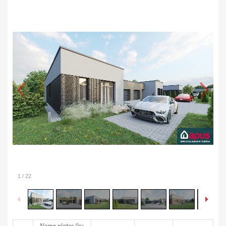
1
/
22
Namo plotas (kv.