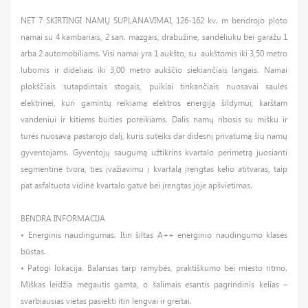
NET 7 SKIRTINGI NAMŲ SUPLANAVIMAI, 126-162 kv. m bendrojo ploto
namai su 4 kambariais, 2 san. mazgais, drabužine, sandėliuku bei garažu 1
arba 2 automobiliams. Visi namai yra 1 aukšto, su aukštomis iki 3,50 metro
lubomis ir dideliais iki 3,00 metro aukščio siekiančiais langais. Namai
plokščiais sutapdintais stogais, puikiai tinkančiais nuosavai saulės
elektrinei, kuri gamintų reikiamą elektros energiją šildymui, karštam
vandeniui ir kitiems buities poreikiams. Dalis namų ribosis su mišku ir
turės nuosavą pastarojo dalį, kuris suteiks dar didesnį privatumą šių namų
gyventojams. Gyventojų saugumą užtikrins kvartalo perimetrą juosianti
segmentinė tvora, ties įvažiavimu į kvartalą įrengtas kelio atitvaras, taip
pat asfaltuota vidinė kvartalo gatvė bei įrengtas joje apšvietimas.
BENDRA INFORMACIJA
• Energinis naudingumas. Itin šiltas A++ energinio naudingumo klasės
būstas.
• Patogi lokacija. Balansas tarp ramybės, praktiškumo bei miesto ritmo.
Miškas leidžia mėgautis gamta, o šalimais esantis pagrindinis kelias –
svarbiausias vietas pasiekti itin lengvai ir greitai.