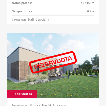
Namo plotas:
140 kv. m
Sklypo plotas:
6.2 a
Įrengimas: Dalinė apdaila
Rezervuotas
Sublokuotas, Vilniaus r., Papiškių k., Kalvų g.