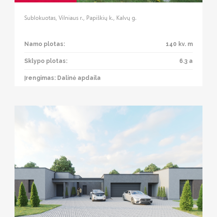
Sublokuotas, Vilniaus r., Papiškių k., Kalvų g.
Namo plotas:
140 kv. m
Sklypo plotas:
6.3 a
Įrengimas: Dalinė apdaila