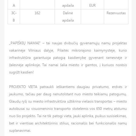
A
apdaila
EUR
3C-
162
Dalinė
Rezervuotas
B
apdaila
„PAPIŠKIŲ NAMAI“ – tai naujas dvibučių gyvenamųjų namų projektas
vakarinėje Vilniaus dalyje, Pilaitės mikrorajono kaimynystėje, kurio
infrastruktūra garantuoja patogią kasdienybę gyvenant ramesnėje ir
žalesnėje aplinkoje. Tai namai šalia miesto ir gamtos, į kuriuos norėsis
sugrįžt kasdien!
PROJEKTO VIETA patraukli ieškantiems daugiau privatumo, erdvės ir
jaukumo, tačiau per daug nenutolstant nuo miesto teikiamų patogumų.
Glaudų ryšį su miesto infrastruktūra užtikrina viešasis transportas – miesto
autobusai su visuomeninio transporto stotelėmis vos 650 metrų atstumu
nuo šio projekto. Tai ne tik patogi vieta, jauki aplinka, puikus susisiekimas,
bet ir vientisas architektūrinis stilius, racionalūs bei funkcionalūs namų
suplanavimai.