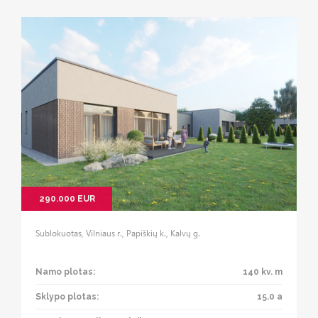
290.000 EUR
Sublokuotas, Vilniaus r., Papiškių k., Kalvų g.
Namo plotas:
140 kv. m
Sklypo plotas:
15.0 a