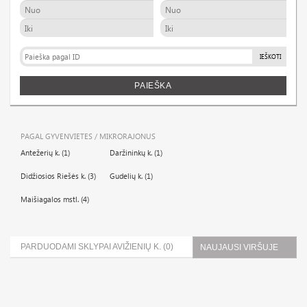
IEŠKOTI
PAIEŠKA
PAGAL GYVENVIETES / MIKRORAJONUS
Antežerių k. (1)
Daržininkų k. (1)
Didžiosios Riešės k. (3)
Gudelių k. (1)
Maišiagalos mstl. (4)
PARDUODAMI SKLYPAI AVIŽIENIŲ K. (0)
NAUJAUSI VIRŠUJE