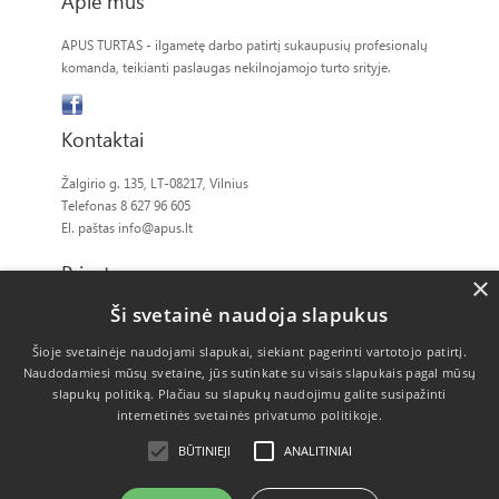
Apie mus
APUS TURTAS - ilgametę darbo patirtį sukaupusių profesionalų
komanda, teikianti paslaugas nekilnojamojo turto srityje.
Kontaktai
Žalgirio g. 135, LT-08217, Vilnius
Telefonas 8 627 96 605
El. paštas
info@apus.lt
Privatumas
×
Ši svetainė naudoja slapukus
Slapukų politika
Šioje svetainėje naudojami slapukai, siekiant pagerinti vartotojo patirtį.
Naudodamiesi mūsų svetaine, jūs sutinkate su visais slapukais pagal mūsų
slapukų politiką.
Plačiau su slapukų naudojimu galite susipažinti
internetinės svetainės privatumo politikoje.
BŪTINIEJI
ANALITINIAI