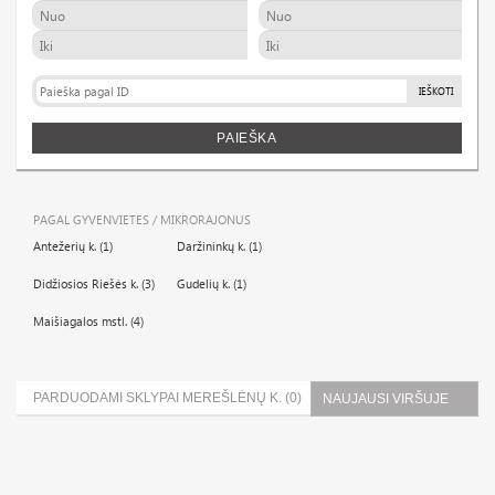
IEŠKOTI
PAIEŠKA
PAGAL GYVENVIETES / MIKRORAJONUS
Antežerių k. (1)
Daržininkų k. (1)
Didžiosios Riešės k. (3)
Gudelių k. (1)
Maišiagalos mstl. (4)
PARDUODAMI SKLYPAI MEREŠLĖNŲ K. (0)
NAUJAUSI VIRŠUJE