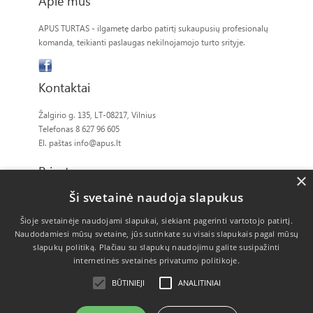
Apie mus
APUS TURTAS - ilgametę darbo patirtį sukaupusių profesionalų
komanda, teikianti paslaugas nekilnojamojo turto srityje.
Kontaktai
Žalgirio g. 135, LT-08217, Vilnius
Telefonas 8 627 96 605
El. paštas
info@apus.lt
Privatumas
×
Ši svetainė naudoja slapukus
Slapukų politika
Šioje svetainėje naudojami slapukai, siekiant pagerinti vartotojo patirtį.
Naudodamiesi mūsų svetaine, jūs sutinkate su visais slapukais pagal mūsų
slapukų politiką.
Plačiau su slapukų naudojimu galite susipažinti
internetinės svetainės privatumo politikoje.
BŪTINIEJI
ANALITINIAI