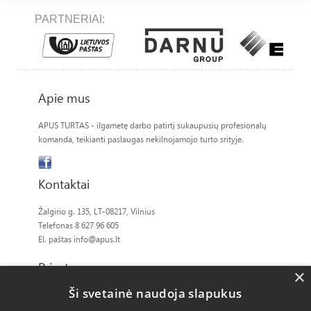
PARTNERIAI:
Apie mus
APUS TURTAS - ilgametę darbo patirtį sukaupusių profesionalų
komanda, teikianti paslaugas nekilnojamojo turto srityje.
Kontaktai
Žalgirio g. 135, LT-08217, Vilnius
Telefonas 8 627 96 605
El. paštas
info@apus.lt
Privatumas
×
Ši svetainė naudoja slapukus
Slapukų politika