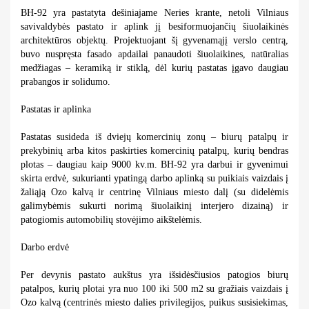
BH-92 yra pastatyta dešiniajame Neries krante, netoli Vilniaus
savivaldybės pastato ir aplink jį besiformuojančių šiuolaikinės
architektūros objektų. Projektuojant šį gyvenamąjį verslo centrą,
buvo nuspręsta fasado apdailai panaudoti šiuolaikines, natūralias
medžiagas – keramiką ir stiklą, dėl kurių pastatas įgavo daugiau
prabangos ir solidumo.
Pastatas ir aplinka
Pastatas susideda iš dviejų komercinių zonų – biurų patalpų ir
prekybinių arba kitos paskirties komercinių patalpų, kurių bendras
plotas – daugiau kaip 9000 kv.m. BH-92 yra darbui ir gyvenimui
skirta erdvė, sukurianti ypatingą darbo aplinką su puikiais vaizdais į
žaliąją Ozo kalvą ir centrinę Vilniaus miesto dalį (su didelėmis
galimybėmis sukurti norimą šiuolaikinį interjero dizainą) ir
patogiomis automobilių stovėjimo aikštelėmis.
Darbo erdvė
Per devynis pastato aukštus yra išsidėsčiusios patogios biurų
patalpos, kurių plotai yra nuo 100 iki 500 m2 su gražiais vaizdais į
Ozo kalvą (centrinės miesto dalies privilegijos, puikus susisiekimas,