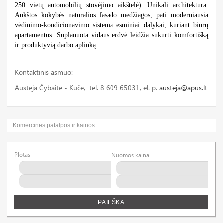
250 vietų automobilių stovėjimo aikštelė). Unikali architektūra.
Aukštos kokybės natūralios fasado medžiagos, pati moderniausia
vėdinimo-kondicionavimo sistema esminiai dalykai, kuriant biurų
apartamentus. Suplanuota vidaus erdvė leidžia sukurti komfortišką
ir produktyvią darbo aplinką.
Kontaktinis asmuo:
Austėja Čybaitė - Kučė, tel. 8 609 65031, el. p.
austeja@apus.lt
Komercinės patalpos ir kainos
Plotas
Nuomos kaina
PAIEŠKA