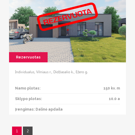
Rezervuotas
Individualus, Vilniaus r., Didžiasalio k., Ežero g.
Namo plotas:
150 kv. m
Sklypo plotas:
10.0 a
Įrengimas: Dalinė apdaila
1
2