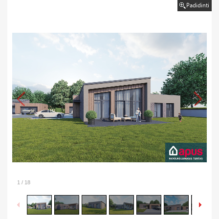
Padidinti
1
/
18