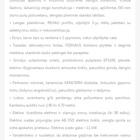
izoliuotas apatiniu ir viršutiniu bituminės dangos sluoksniu; ir/arba
šlaitinis, laikančioji stogo konstrukcija – medinės sijos, apšiltintas 350 mm
storio putų poliuretanu, dengtas plieninės skardos lakštais.
• Langai: plastikiniai, REHAU profilis, užpildyti 3-jų stiklų paketais su
selektyviniu stiklu ir mikroventiliacija.
• Durys: šarvo tipo su rankena ir 2 spynomis, vidus užpildytas vata.
• Fasadas: dekoratyvinis tinkas, FEDHAUS klinkerio plytelės ir deginta
mediena, skardinės lauko palangės bei parapetai.
• Grindys: sutankintas smėlis, polistireninis putplastis EPS100, plėvelė,
betono išlyginamasis sluoksnis armuotas tinklu, paruoštos grindų dangos
montavimui.
• Pertvaros: mūrinės, keraminiai KERATERM blokeliai, tinkuotos gipsiniu
tinku (išskyrus angokraščius), paruoštos glaistymui ir dažymui.
• Lubos: surenkamų g/b perdangų arba poliuretano putų paviršius.
Kambarių aukštis nuo 2,90 iki 4,70 metro.
• Elektra: išvedžiota elektros ir silpnųjų srovių instaliacija (iki 80 taškų).
Elektros įvadas prijungtas prie AB ESO elektros tinklo, įrengta spinta su
vieta apskaitos prietaisui. Elektros įvado galia – 11 kW.
• Vandentiekis ir nuotekos: du arteziniai gręžiniai bei kiekvienam namui