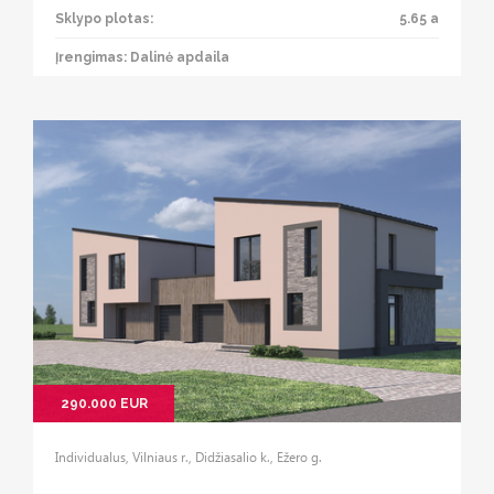
Sklypo plotas:
5.65 a
Įrengimas: Dalinė apdaila
290.000 EUR
Individualus, Vilniaus r., Didžiasalio k., Ežero g.