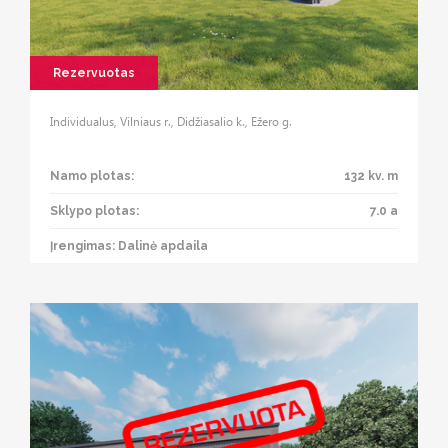
Rezervuotas
Individualus, Vilniaus r., Didžiasalio k., Ežero g.
Namo plotas:
132 kv. m
Sklypo plotas:
7.0 a
Įrengimas: Dalinė apdaila