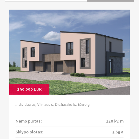
290.000 EUR
Individualus, Vilniaus r., Didžiasalio k., Ežero g.
Namo plotas:
140 kv. m
Sklypo plotas:
5.65 a