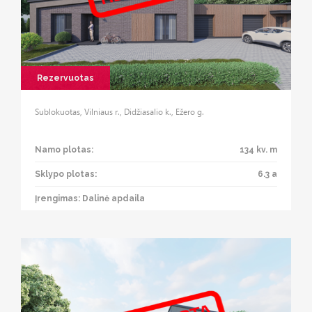
Rezervuotas
Sublokuotas, Vilniaus r., Didžiasalio k., Ežero g.
Namo plotas:
134 kv. m
Sklypo plotas:
6.3 a
Įrengimas: Dalinė apdaila