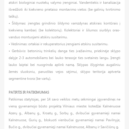
atskiri biologiniai nuotekų valymo įrenginiai. Vandentiekis ir kanalizacija
išvedžioti iki kiekvieno prietaiso montavimo vietos (be galinių tvirtinimo
taškų).
• Šildymas: įrengtas grindinio šildymo vamzdynas atskirais kontūrais į
kiekvieną kambarį (be kolektorių). Kolektoriai ir šilumos siurblys oras-
vanduo montuojami atskiru susitarimu.
• Vėdinimas: ortakiai ir rekuperatorius įrengiami atskiru susitarimu.
• Gerbūvis: betoninių trinkelių danga ties įvažiavimu, priekinėje sklypo
dalyje 2-3 automobiliams bei lauko terasoje ties svetainės langu. Įrengti
lauko laiptai bei nuogrinda aplink namą. Sklypas išlygintas augaliniu
žemės sluoksniu, paruoštas vejos sėjimui, sklypo teritorija aptverta
segmentine tvora (be vartų).
PATIRTIS IR PATIKIMUMAS
Patikimas statytojas, per 14 savo veiklos metų sėkmingai įgyvendinęs ne
vieną gyvenamojo būsto projektą Vilniaus mieste: kotedžai Kalnėnuose
Azerų g., Albanų g., Kroatų g., Sorbų g., dvibučiai gyvenamieji namai
Kalnėnuose, Gurių g., blokuoti vienbučiai gyvenamieji namai Pavilnyje,
Bučio g., dvibučiai gyvenamieji namai Kalnėnuose, Albanų ir Savičiūnų g.