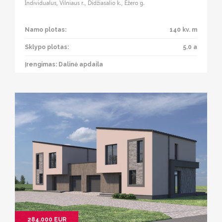
Individualus, Vilniaus r., Didžiasalio k., Ežero g.
Namo plotas:
140 kv. m
Sklypo plotas:
5.0 a
Įrengimas: Dalinė apdaila
284.000 EUR