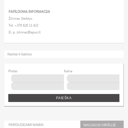
PAPILDOMA INFORMACIJA
Žilvinas Steiblys
Tel. +370 620 11 422
El. p.
zilvinas@apus.lt
Namai ir kainos
Plotas
Kaina
PAIEŠKA
PARDUODAMI NAMAI
NAUJAUSI VIRŠUJE