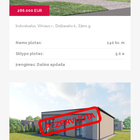
286.000 EUR
Individualus, Vilniaus r., Didžiasalio k., Ežero g.
Namo plotas:
140 kv. m
Sklypo plotas:
5.0 a
Įrengimas: Dalinė apdaila