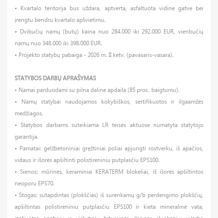
• Kvartalo teritorija bus uždara, aptverta, asfaltuota vidine gatve bei
įrengtu bendru kvartalo apšvietimu.
• Dvibučių namų (butų) kaina nuo 284.000 iki 292.000 EUR, vienbučių
namų nuo 348.000 iki 398.000 EUR.
• Projekto statybų pabaiga - 2026 m. II ketv. (pavasaris-vasara).
STATYBOS DARBŲ APRAŠYMAS
• Namai parduodami su pilna daline apdaila (85 proc. baigtumu).
• Namų statybai naudojamos kokybiškos, sertifikuotos ir ilgaamžės
medžiagos.
• Statybos darbams suteikiama LR teisės aktuose numatyta statytojo
garantija.
• Pamatai: gelžbetoniniai gręžtiniai poliai apjungti rostverku, iš apačios,
vidaus ir išorės apšiltinti polistireniniu putplasčiu EPS100.
• Sienos: mūrinės, keraminiai KERATERM blokeliai, iš išorės apšiltintos
neoporu EPS70.
• Stogas: sutapdintas (plokščias) iš surenkamų g/b perdengimo plokščių,
apšiltintas polistireniniu putplasčiu EPS100 ir kieta mineralinė vata,