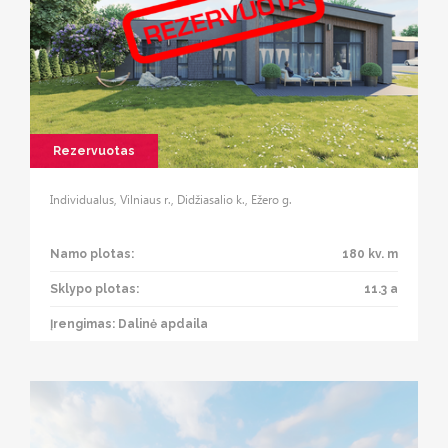
Rezervuotas
Individualus, Vilniaus r., Didžiasalio k., Ežero g.
Namo plotas:
180 kv. m
Sklypo plotas:
11.3 a
Įrengimas: Dalinė apdaila