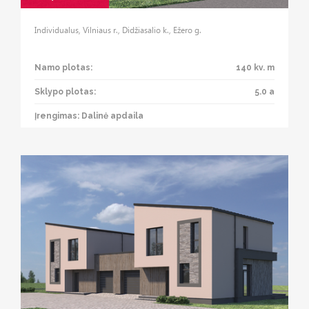
Individualus, Vilniaus r., Didžiasalio k., Ežero g.
Namo plotas:
140 kv. m
Sklypo plotas:
5.0 a
Įrengimas: Dalinė apdaila