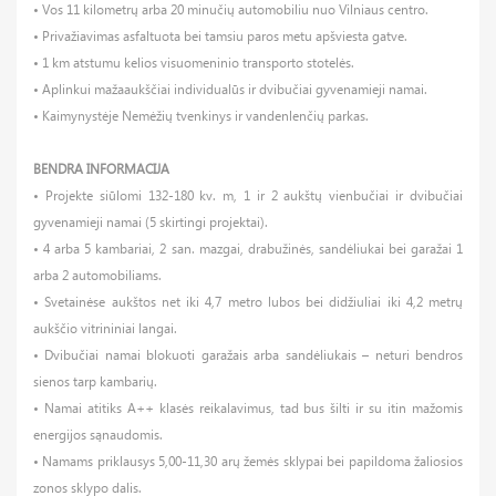
• Vos 11 kilometrų arba 20 minučių automobiliu nuo Vilniaus centro.
• Privažiavimas asfaltuota bei tamsiu paros metu apšviesta gatve.
• 1 km atstumu kelios visuomeninio transporto stotelės.
• Aplinkui mažaaukščiai individualūs ir dvibučiai gyvenamieji namai.
• Kaimynystėje Nemėžių tvenkinys ir vandenlenčių parkas.
BENDRA INFORMACIJA
• Projekte siūlomi 132-180 kv. m, 1 ir 2 aukštų vienbučiai ir dvibučiai
gyvenamieji namai (5 skirtingi projektai).
• 4 arba 5 kambariai, 2 san. mazgai, drabužinės, sandėliukai bei garažai 1
arba 2 automobiliams.
• Svetainėse aukštos net iki 4,7 metro lubos bei didžiuliai iki 4,2 metrų
aukščio vitrininiai langai.
• Dvibučiai namai blokuoti garažais arba sandėliukais – neturi bendros
sienos tarp kambarių.
• Namai atitiks A++ klasės reikalavimus, tad bus šilti ir su itin mažomis
energijos sąnaudomis.
• Namams priklausys 5,00-11,30 arų žemės sklypai bei papildoma žaliosios
zonos sklypo dalis.