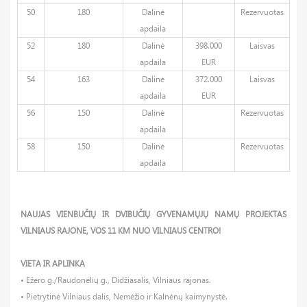
50
180
Dalinė
Rezervuotas
apdaila
52
180
Dalinė
398.000
Laisvas
apdaila
EUR
54
163
Dalinė
372.000
Laisvas
apdaila
EUR
56
150
Dalinė
Rezervuotas
apdaila
58
150
Dalinė
Rezervuotas
apdaila
NAUJAS VIENBUČIŲ IR DVIBUČIŲ GYVENAMŲJŲ NAMŲ PROJEKTAS
VILNIAUS RAJONE, VOS 11 KM NUO VILNIAUS CENTRO!
VIETA IR APLINKA
• Ežero g./Raudonėlių g., Didžiasalis, Vilniaus rajonas.
• Pietrytinė Vilniaus dalis, Nemėžio ir Kalnėnų kaimynystė.