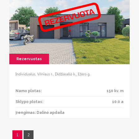
Rezervuotas
Individualus, Vilniaus r., Didžiasalio k., Ežero g.
Namo plotas:
150 kv. m
Sklypo plotas:
10.0 a
Įrengimas: Dalinė apdaila
1
2