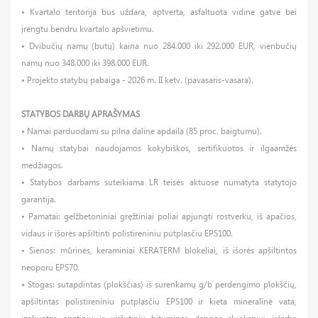
• Kvartalo teritorija bus uždara, aptverta, asfaltuota vidine gatve bei
įrengtu bendru kvartalo apšvietimu.
• Dvibučių namų (butų) kaina nuo 284.000 iki 292.000 EUR, vienbučių
namų nuo 348.000 iki 398.000 EUR.
• Projekto statybų pabaiga - 2026 m. II ketv. (pavasaris-vasara).
STATYBOS DARBŲ APRAŠYMAS
• Namai parduodami su pilna daline apdaila (85 proc. baigtumu).
• Namų statybai naudojamos kokybiškos, sertifikuotos ir ilgaamžės
medžiagos.
• Statybos darbams suteikiama LR teisės aktuose numatyta statytojo
garantija.
• Pamatai: gelžbetoniniai gręžtiniai poliai apjungti rostverku, iš apačios,
vidaus ir išorės apšiltinti polistireniniu putplasčiu EPS100.
• Sienos: mūrinės, keraminiai KERATERM blokeliai, iš išorės apšiltintos
neoporu EPS70.
• Stogas: sutapdintas (plokščias) iš surenkamų g/b perdengimo plokščių,
apšiltintas polistireniniu putplasčiu EPS100 ir kieta mineralinė vata,