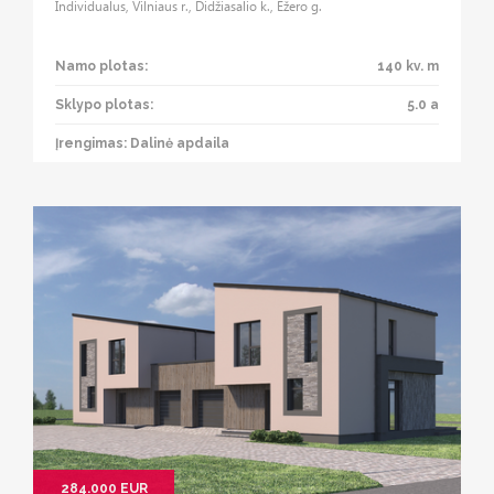
Individualus, Vilniaus r., Didžiasalio k., Ežero g.
Namo plotas:
140 kv. m
Sklypo plotas:
5.0 a
Įrengimas: Dalinė apdaila
284.000 EUR