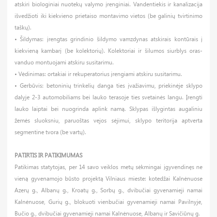
atskiri biologiniai nuotekų valymo įrenginiai. Vandentiekis ir kanalizacija
išvedžioti iki kiekvieno prietaiso montavimo vietos (be galinių tvirtinimo
taškų).
• Šildymas: įrengtas grindinio šildymo vamzdynas atskirais kontūrais į
kiekvieną kambarį (be kolektorių). Kolektoriai ir šilumos siurblys oras-
vanduo montuojami atskiru susitarimu.
• Vėdinimas: ortakiai ir rekuperatorius įrengiami atskiru susitarimu.
• Gerbūvis: betoninių trinkelių danga ties įvažiavimu, priekinėje sklypo
dalyje 2-3 automobiliams bei lauko terasoje ties svetainės langu. Įrengti
lauko laiptai bei nuogrinda aplink namą. Sklypas išlygintas augaliniu
žemės sluoksniu, paruoštas vejos sėjimui, sklypo teritorija aptverta
segmentine tvora (be vartų).
PATIRTIS IR PATIKIMUMAS
Patikimas statytojas, per 14 savo veiklos metų sėkmingai įgyvendinęs ne
vieną gyvenamojo būsto projektą Vilniaus mieste: kotedžai Kalnėnuose
Azerų g., Albanų g., Kroatų g., Sorbų g., dvibučiai gyvenamieji namai
Kalnėnuose, Gurių g., blokuoti vienbučiai gyvenamieji namai Pavilnyje,
Bučio g., dvibučiai gyvenamieji namai Kalnėnuose, Albanų ir Savičiūnų g.