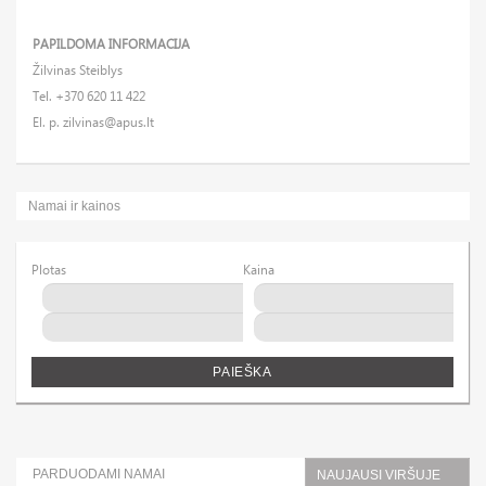
PAPILDOMA INFORMACIJA
Žilvinas Steiblys
Tel. +370 620 11 422
El. p.
zilvinas@apus.lt
Namai ir kainos
Plotas
Kaina
PAIEŠKA
PARDUODAMI NAMAI
NAUJAUSI VIRŠUJE