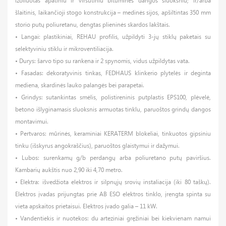
izoliuotas apatiniu ir viršutiniu bituminės dangos sluoksniu; ir/arba
šlaitinis, laikančioji stogo konstrukcija – medinės sijos, apšiltintas 350 mm
storio putų poliuretanu, dengtas plieninės skardos lakštais.
• Langai: plastikiniai, REHAU profilis, užpildyti 3-jų stiklų paketais su
selektyviniu stiklu ir mikroventiliacija.
• Durys: šarvo tipo su rankena ir 2 spynomis, vidus užpildytas vata.
• Fasadas: dekoratyvinis tinkas, FEDHAUS klinkerio plytelės ir deginta
mediena, skardinės lauko palangės bei parapetai.
• Grindys: sutankintas smėlis, polistireninis putplastis EPS100, plėvelė,
betono išlyginamasis sluoksnis armuotas tinklu, paruoštos grindų dangos
montavimui.
• Pertvaros: mūrinės, keraminiai KERATERM blokeliai, tinkuotos gipsiniu
tinku (išskyrus angokraščius), paruoštos glaistymui ir dažymui.
• Lubos: surenkamų g/b perdangų arba poliuretano putų paviršius.
Kambarių aukštis nuo 2,90 iki 4,70 metro.
• Elektra: išvedžiota elektros ir silpnųjų srovių instaliacija (iki 80 taškų).
Elektros įvadas prijungtas prie AB ESO elektros tinklo, įrengta spinta su
vieta apskaitos prietaisui. Elektros įvado galia – 11 kW.
• Vandentiekis ir nuotekos: du arteziniai gręžiniai bei kiekvienam namui