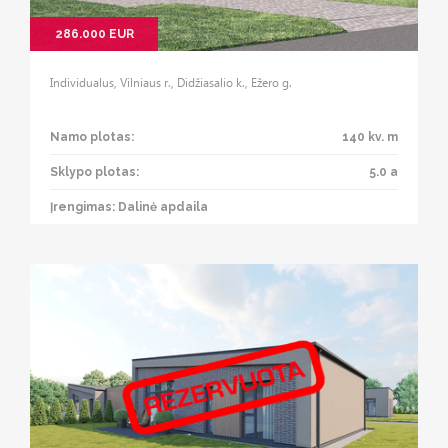
286.000 EUR
Individualus, Vilniaus r., Didžiasalio k., Ežero g.
Namo plotas:
140 kv. m
Sklypo plotas:
5.0 a
Įrengimas: Dalinė apdaila