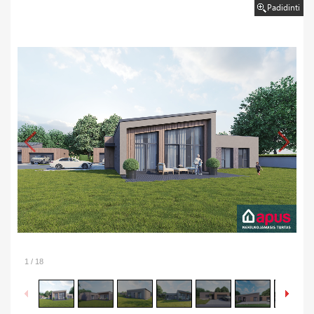
Padidinti
1
/
18