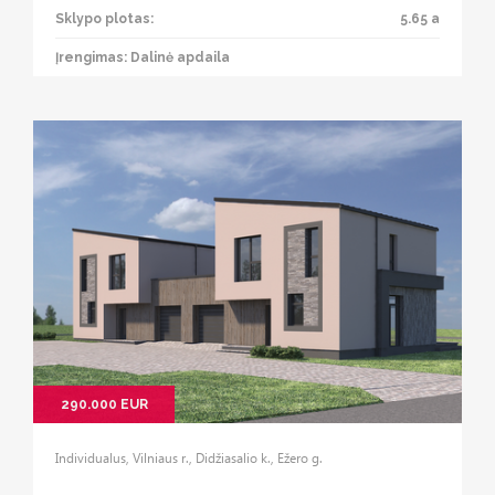
Sklypo plotas:
5.65 a
Įrengimas: Dalinė apdaila
290.000 EUR
Individualus, Vilniaus r., Didžiasalio k., Ežero g.