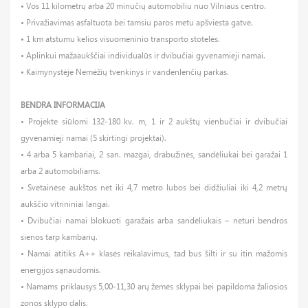
• Vos 11 kilometrų arba 20 minučių automobiliu nuo Vilniaus centro.
• Privažiavimas asfaltuota bei tamsiu paros metu apšviesta gatve.
• 1 km atstumu kelios visuomeninio transporto stotelės.
• Aplinkui mažaaukščiai individualūs ir dvibučiai gyvenamieji namai.
• Kaimynystėje Nemėžių tvenkinys ir vandenlenčių parkas.
BENDRA INFORMACIJA
• Projekte siūlomi 132-180 kv. m, 1 ir 2 aukštų vienbučiai ir dvibučiai
gyvenamieji namai (5 skirtingi projektai).
• 4 arba 5 kambariai, 2 san. mazgai, drabužinės, sandėliukai bei garažai 1
arba 2 automobiliams.
• Svetainėse aukštos net iki 4,7 metro lubos bei didžiuliai iki 4,2 metrų
aukščio vitrininiai langai.
• Dvibučiai namai blokuoti garažais arba sandėliukais – neturi bendros
sienos tarp kambarių.
• Namai atitiks A++ klasės reikalavimus, tad bus šilti ir su itin mažomis
energijos sąnaudomis.
• Namams priklausys 5,00-11,30 arų žemės sklypai bei papildoma žaliosios
zonos sklypo dalis.