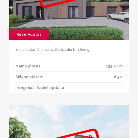
Rezervuotas
Sublokuotas, Vilniaus r., Didžiasalio k., Ežero g.
Namo plotas:
134 kv. m
Sklypo plotas:
6.3 a
Įrengimas: Dalinė apdaila