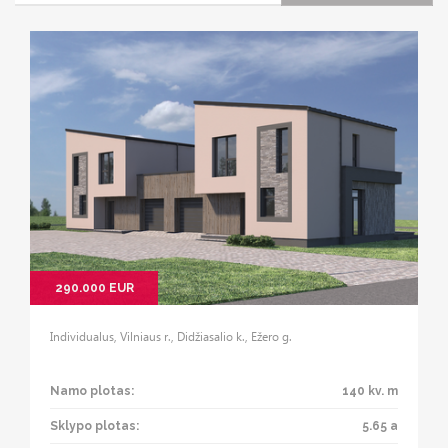
290.000 EUR
Individualus, Vilniaus r., Didžiasalio k., Ežero g.
Namo plotas:
140 kv. m
Sklypo plotas:
5.65 a