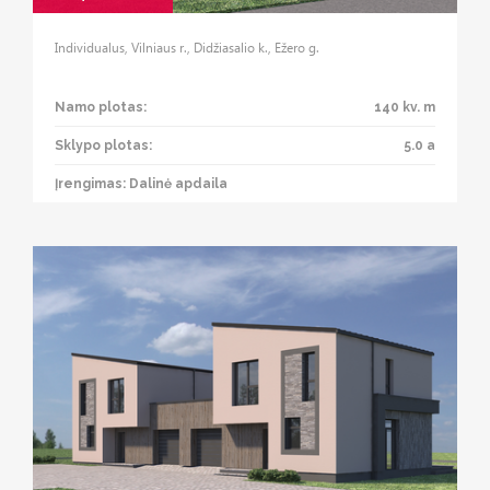
Individualus, Vilniaus r., Didžiasalio k., Ežero g.
Namo plotas:
140 kv. m
Sklypo plotas:
5.0 a
Įrengimas: Dalinė apdaila