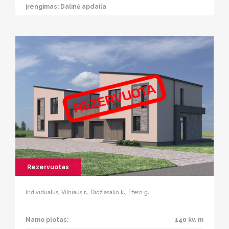
Įrengimas: Dalinė apdaila
Rezervuotas
Individualus, Vilniaus r., Didžiasalio k., Ežero g.
Namo plotas:
140 kv. m