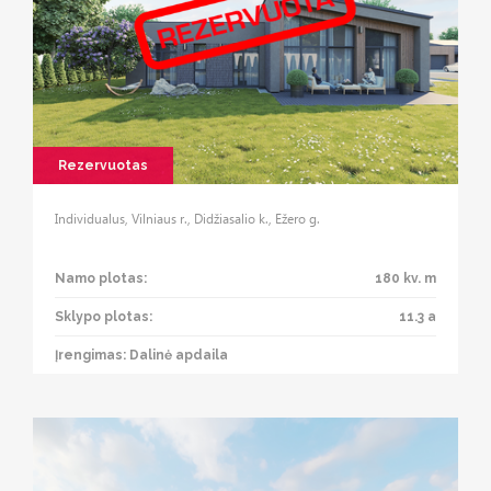
Rezervuotas
Individualus, Vilniaus r., Didžiasalio k., Ežero g.
Namo plotas:
180 kv. m
Sklypo plotas:
11.3 a
Įrengimas: Dalinė apdaila