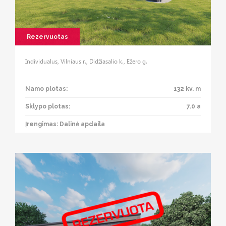
Rezervuotas
Individualus, Vilniaus r., Didžiasalio k., Ežero g.
Namo plotas:
132 kv. m
Sklypo plotas:
7.0 a
Įrengimas: Dalinė apdaila