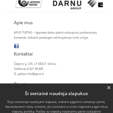
Apie mus
APUS TURTAS - ilgametę darbo patirtį sukaupusių profesionalų
komanda, teikianti paslaugas nekilnojamojo turto srityje.
Kontaktai
Žalgirio g. 135, LT-08217, Vilnius
Telefonas 8 627 96 605
El. paštas
info@apus.lt
Privatumas
×
Ši svetainė naudoja slapukus
Slapukų politika
Šioje svetainėje naudojami slapukai, siekiant pagerinti vartotojo patirtį.
Naudodamiesi mūsų svetaine, jūs sutinkate su visais slapukais pagal mūsų
slapukų politiką.
Plačiau su slapukų naudojimu galite susipažinti