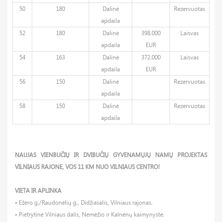
50
180
Dalinė
Rezervuotas
apdaila
52
180
Dalinė
398.000
Laisvas
apdaila
EUR
54
163
Dalinė
372.000
Laisvas
apdaila
EUR
56
150
Dalinė
Rezervuotas
apdaila
58
150
Dalinė
Rezervuotas
apdaila
NAUJAS VIENBUČIŲ IR DVIBUČIŲ GYVENAMŲJŲ NAMŲ PROJEKTAS
VILNIAUS RAJONE, VOS 11 KM NUO VILNIAUS CENTRO!
VIETA IR APLINKA
• Ežero g./Raudonėlių g., Didžiasalis, Vilniaus rajonas.
• Pietrytinė Vilniaus dalis, Nemėžio ir Kalnėnų kaimynystė.