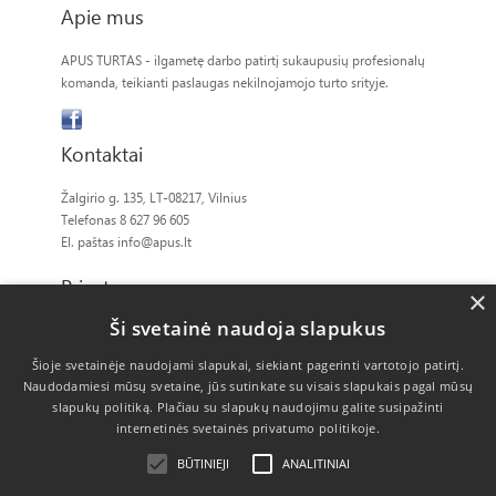
Apie mus
APUS TURTAS - ilgametę darbo patirtį sukaupusių profesionalų
komanda, teikianti paslaugas nekilnojamojo turto srityje.
Kontaktai
Žalgirio g. 135, LT-08217, Vilnius
Telefonas 8 627 96 605
El. paštas
info@apus.lt
Privatumas
×
Ši svetainė naudoja slapukus
Slapukų politika
Šioje svetainėje naudojami slapukai, siekiant pagerinti vartotojo patirtį.
Naudodamiesi mūsų svetaine, jūs sutinkate su visais slapukais pagal mūsų
slapukų politiką.
Plačiau su slapukų naudojimu galite susipažinti
internetinės svetainės privatumo politikoje.
BŪTINIEJI
ANALITINIAI