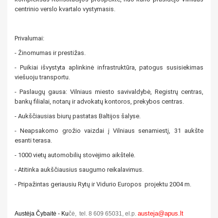
centrinio verslo kvartalo vystymasis.
Privalumai:
- Žinomumas ir prestižas.
- Puikiai išvystyta aplinkinė infrastruktūra, patogus susisiekimas
viešuoju transportu.
- Paslaugų gausa: Vilniaus miesto savivaldybė, Registrų centras,
bankų filialai, notarų ir advokatų kontoros, prekybos centras.
- Aukščiausias biurų pastatas Baltijos šalyse.
- Neapsakomo grožio vaizdai į Vilniaus senamiestį, 31 aukšte
esanti terasa.
- 1000 vietų automobilių stovėjimo aikštelė.
- Atitinka aukščiausius saugumo reikalavimus.
- Pripažintas geriausiu Rytų ir Vidurio Europos projektu 2004 m.
austeja@apus.lt
Austėja Čybaitė - Ku
čė, tel. 8 609 650
31, el.p.