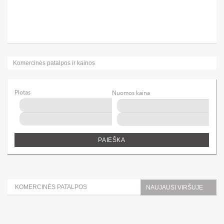
Komercinės patalpos ir kainos
Plotas
Nuomos kaina
PAIEŠKA
KOMERCINĖS PATALPOS
NAUJAUSI VIRŠUJE