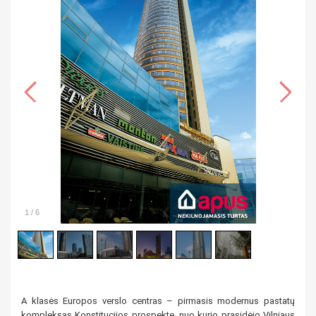
1
/
6
A klasės Europos verslo centras – pirmasis modernus pastatų
kompleksas Konstitucijos prospekte, nuo kurio prasidėjo Vilniaus