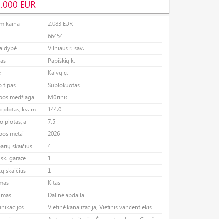
.000 EUR
 m kaina
2.083 EUR
66454
valdybė
Vilniaus r. sav.
tas
Papiškių k.
ė
Kalvų g.
 tipas
Sublokuotas
ybos medžiaga
Mūrinis
 plotas, kv. m
144.0
o plotas, a
7.5
bos metai
2026
rių skaičius
4
 sk. garaže
1
ų skaičius
1
ymas
Kitas
gimas
Dalinė apdaila
nikacijos
Vietinė kanalizacija, Vietinis vandentiekis