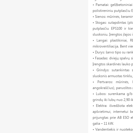
• Pamatai: gelžbetoniniai 
polistireniniu putplasčiu 
• Sienos: mūrinės, keramin
• Stogas: sutapdintas (pl
putplasčiu EPS100 ir kie
sluoksniu. Įrengtos įlajos
• Langai: plastikiniai, R
mikroventiliacija. Bent vi
• Durys: šarvo tipo su ran
• Fasadas: dviejų spalvų s
Įrengtos skardinės lauko p
• Grindys: sutankintas s
sluoksnis armuotas tinkl
• Pertvaros: mūrinės, 
angokraščius), paruoštos 
• Lubos: surenkama g/b p
grindų iki lubų nuo 2,90 ik
• Elektra: išvedžiota elek
apšvietimui, internetui b
prijungtas prie AB ESO ele
galia – 11 kW.
• Vandentiekis ir nuotekos