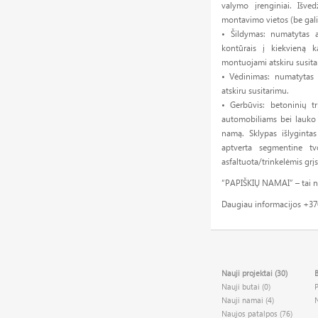
valymo įrenginiai. Išved
montavimo vietos (be galin
• Šildymas: numatytas a
kontūrais į kiekvieną k
montuojami atskiru susita
• Vėdinimas: numatytas pr
atskiru susitarimu.
• Gerbūvis: betoninių tr
automobiliams bei lauko t
namą. Sklypas išlygintas
aptverta segmentine tv
asfaltuota/trinkelėmis grįs
“PAPIŠKIŲ NAMAI” – tai nam
Daugiau informacijos +37
Nauji projektai (30)
B
Nauji butai (0)
Nauji namai (4)
Naujos patalpos (76)