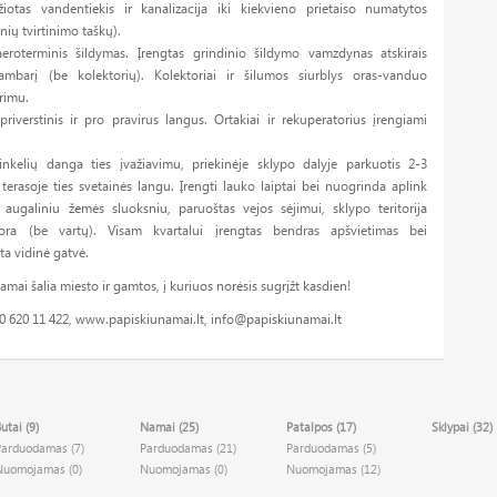
žiotas vandentiekis ir kanalizacija iki kiekvieno prietaiso numatytos
ių tvirtinimo taškų).
eroterminis šildymas. Įrengtas grindinio šildymo vamzdynas atskirais
ambarį (be kolektorių). Kolektoriai ir šilumos siurblys oras-vanduo
rimu.
iverstinis ir pro pravirus langus. Ortakiai ir rekuperatorius įrengiami
inkelių danga ties įvažiavimu, priekinėje sklypo dalyje parkuotis 2-3
erasoje ties svetainės langu. Įrengti lauko laiptai bei nuogrinda aplink
 augaliniu žemės sluoksniu, paruoštas vejos sėjimui, sklypo teritorija
ora (be vartų). Visam kvartalui įrengtas bendras apšvietimas bei
ta vidinė gatvė.
ai šalia miesto ir gamtos, į kuriuos norėsis sugrįžt kasdien!
0 620 11 422, www.papiskiunamai.lt,
info@papiskiunamai.lt
utai (9)
Namai (25)
Patalpos (17)
Sklypai (32)
Parduodamas (7)
Parduodamas (21)
Parduodamas (5)
Nuomojamas (0)
Nuomojamas (0)
Nuomojamas (12)