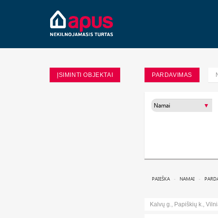
ĮSIMINTI OBJEKTAI
PARDAVIMAS
PAIEŠKA
NAMAI
PARD
Kalvų g., Papiškių k., Vilni