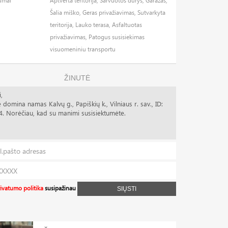
umai
Aptverta teritorija, Šarvuotos durys, Garažas,
Šalia miško, Geras privažiavimas, Sutvarkyta
teritorija, Lauko terasa, Asfaltuotas
privažiavimas, Patogus susisiekimas
visuomeniniu transportu
ŽINUTĖ
ivatumo politika
susipažinau
SIŲSTI