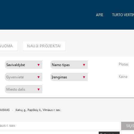
APIE
TURTO VERTI
NUOMA
NAUJI PROJEKTAI
Plotas
Kaina
AVIMAS
Kalvų g., Papiškių k., Vilniaus r. sav.
aus r. sav.
SIŲ