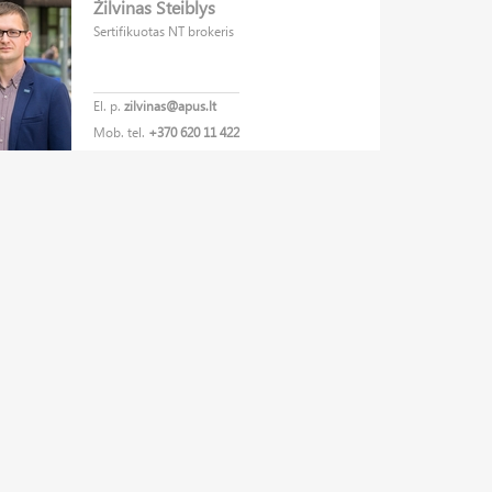
Žilvinas Steiblys
Sertifikuotas NT brokeris
El. p.
zilvinas@apus.lt
Mob. tel.
+370 620 11 422