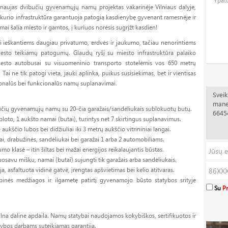
Ypat
aujas dvibučių gyvenamųjų namų projektas vakarinėje Vilniaus dalyje,
, kurio infrastruktūra garantuoja patogią kasdienybę gyvenant ramesnėje ir
mai šalia miesto ir gamtos, į kuriuos norėsis sugrįžt kasdien!
 ieškantiems daugiau privatumo, erdvės ir jaukumo, tačiau nenorintiems
esto teikiamų patogumų. Glaudų ryšį su miesto infrastruktūra palaiko
miesto autobusai su visuomeninio transporto stotelėmis vos 650 metrų
Tai ne tik patogi vieta, jauki aplinka, puikus susisiekimas, bet ir vientisas
acionalūs bei funkcionalūs namų suplanavimai.
bučių gyvenamųjų namų su 20-čia garažais/sandėliukais sublokuotų butų.
loto, 1 aukšto namai (butai), turintys net 7 skirtingus suplanavimus.
 aukščio lubos bei didžiuliai iki 3 metrų aukščio vitrininiai langai.
ai, drabužinės, sandėliukai bei garažai 1 arba 2 automobiliams.
 klasė – itin šiltas bei mažai energijos reikalaujantis būstas.
uosavu mišku, namai (butai) sujungti tik garažais arba sandėliukais.
ija, asfaltuota vidinė gatvė, įrengtas apšvietimas bei kelio atitvaras.
inės medžiagos ir ilgametę patirtį gyvenamojo būsto statybos srityje
Su
Pr
na daline apdaila. Namų statybai naudojamos kokybiškos, sertifikuotos ir
ybos darbams suteikiamas garantija.