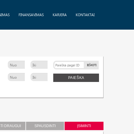
NIMAS
FINANSAVIMAS
KARJERA
KONTAKTAI
IEŠKOTI
PAIEŠKA
STI DRAUGUI
SPAUSDINTI
ĮSIMINTI