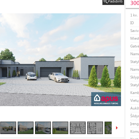
Padidinti
300
1 kv.
ID
Savi
Mies
Gatv
Namo
Stat
Namo
Sklyp
Staty
Kamba
Vietų
Aukšt
Šild
Įren
Komu