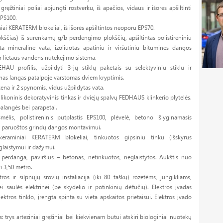
gręžtiniai poliai apjungti rostverku, iš apačios, vidaus ir išorės apšiltinti
EPS100.
iai KERATERM blokeliai, iš išorės apšiltintos neoporu EPS70.
okščias) iš surenkamų g/b perdengimo plokščių, apšiltintas polistireniniu
ta mineralinė vata, izoliuotas apatiniu ir viršutiniu bituminės dangos
 ir lietaus vandens nutekėjimo sistema.
EHAU profilis, užpildyti 3-jų stiklų paketais su selektyviniu stiklu ir
enas langas patalpoje varstomas dviem kryptimis.
kena ir 2 spynomis, vidus užpildytas vata.
ilikoninis dekoratyvinis tinkas ir dviejų spalvų FEDHAUS klinkerio plytelės.
alangės bei parapetai.
mėlis, polistireninis putplastis EPS100, plėvelė, betono išlyginamasis
u, paruoštos grindų dangos montavimui.
keraminiai KERATERM blokeliai, tinkuotos gipsiniu tinku (išskyrus
glaistymui ir dažymui.
erdanga, paviršius – betonas, netinkuotos, neglaistytos. Aukštis nuo
i 3,50 metro.
tros ir silpnųjų srovių instaliacija (iki 80 taškų) rozetėms, jungikliams,
ei saulės elektrinei (be skydelio ir potinkinių dėžučių). Elektros įvadas
ktros tinklo, įrengta spinta su vieta apskaitos prietaisui. Elektros įvado
: trys arteziniai gręžiniai bei kiekvienam butui atskiri biologiniai nuotekų