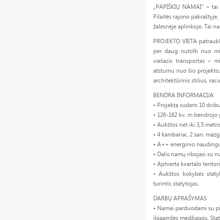
„PAPIŠKIŲ NAMAI“ – tai n
Pilaitės rajono pakraštyje
žalesnėje aplinkoje. Tai na
PROJEKTO VIETA patraukli
per daug nutolti nuo mi
viešasis transportas – 
atstumu nuo šio projekto. 
architektūrinis stilius, r
BENDRA INFORMACIJA
• Projektą sudaro 10 dvi
• 126-162 kv. m bendrojo p
• Aukštos net iki 3,5 metro
• 4 kambariai, 2 san. mazg
• A++ energinio naudingumo
• Dalis namų ribojasi su n
• Aptverta kvartalo teritor
• Aukštos kokybės statyb
turintis statytojas.
DARBŲ APRAŠYMAS
• Namai parduodami su pil
ilgaamžės medžiagos. Stat