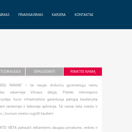
NIMAS
FINANSAVIMAS
KARJERA
KONTAKTAI
STI DRAUGUI
SPAUSDINTI
RINKTIS NAMĄ
IŠKIŲ NAMAI“ – tai naujas dvibučių gyvenamųjų namų
ktas vakarinėje Vilniaus dalyje, Pilaitės mikrorajono
nystėje, kurio infrastruktūra garantuoja patogią kasdienybę
nt ramesnėje ir žalesnėje aplinkoje. Tai namai šalia miesto ir
, į kuriuos norėsis sugrįžt kasdien!
KTO VIETA patraukli ieškantiems daugiau privatumo, erdvės ir