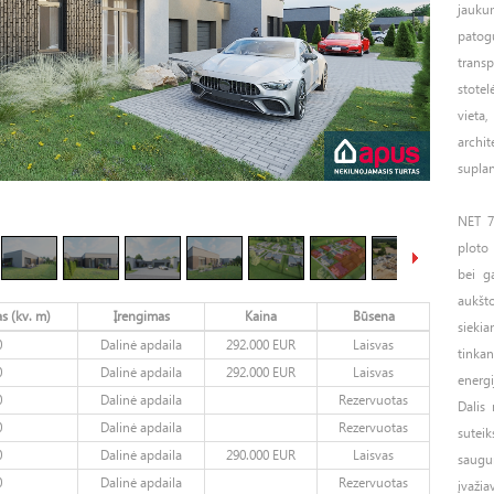
jauku
patog
trans
stotel
vieta
archi
supla
NET 7
ploto
bei g
aukšto
s (kv. m)
Įrengimas
Kaina
Būsena
siekia
0
Dalinė apdaila
292.000 EUR
Laisvas
tinkan
0
Dalinė apdaila
292.000 EUR
Laisvas
energi
0
Dalinė apdaila
Rezervuotas
Dalis
0
Dalinė apdaila
Rezervuotas
sutei
0
Dalinė apdaila
290.000 EUR
Laisvas
saugum
0
Dalinė apdaila
Rezervuotas
įvažia