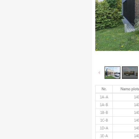
Nr.
Namo plota
1A-A
14
1A-B
14
1B-B
14
1C-B
14
1D-A
14
1E-A
14