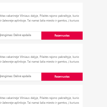
 vakarinėje Vilniaus dalyje, Pilaitės rajono pakraštyje, kurio
žalesnėje aplinkoje. Tai namai šalia miesto ir gamtos, į kuriuos
 ir jaukumo, tačiau nenorintiems per daug nutolti nuo miesto
iko viešasis transportas – miesto autobusai su visuomeninio
Įrengimas: Dalinė apdaila
Rezervuotas
ne tik patogi vieta, jauki aplinka, puikus susisiekimas, bet ir
suplanavimai.
s/sandėliukais sublokuotų butų.
 vakarinėje Vilniaus dalyje, Pilaitės rajono pakraštyje, kurio
t 7 skirtingus suplanavimus.
žalesnėje aplinkoje. Tai namai šalia miesto ir gamtos, į kuriuos
ukščio vitrininiai langai.
 arba 2 automobiliams.
 ir jaukumo, tačiau nenorintiems per daug nutolti nuo miesto
reikalaujantis būstas.
iko viešasis transportas – miesto autobusai su visuomeninio
Įrengimas: Dalinė apdaila
Rezervuotas
garažais arba sandėliukais.
ne tik patogi vieta, jauki aplinka, puikus susisiekimas, bet ir
etimas bei kelio atitvaras.
suplanavimai.
jo būsto statybos srityje turintis statytojas.
s/sandėliukais sublokuotų butų.
udojamos kokybiškos, sertifikuotos ir ilgaamžės medžiagos.
 vakarinėje Vilniaus dalyje, Pilaitės rajono pakraštyje, kurio
t 7 skirtingus suplanavimus.
žalesnėje aplinkoje. Tai namai šalia miesto ir gamtos, į kuriuos
ukščio vitrininiai langai.
čios, vidaus ir išorės apšiltinti polistireniniu putplasčiu EPS100.