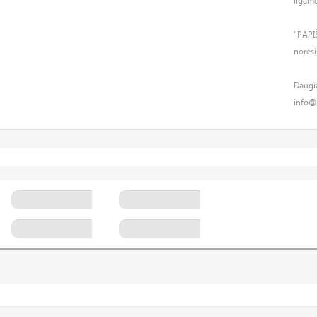
ilgame
“PAPI
norėsi
Daugi
info@