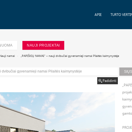
APIE
TURTO VERTI
NUOMA
NAUJI PROJEKTAI
Nauji namai
„PAPIŠKIŲ NAMAI“ – nauji dvibučiai gyvenamieji namai Pilaitės kaimynystėje
 dvibučiai gyvenamieji namai Pilaitės kaimynystėje
SIŲ
Padidinti
„PAP
proje
kaimy
gyvena
gamtos
PROJE