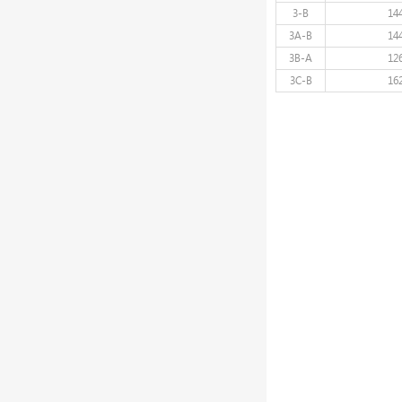
3-B
14
3A-B
14
3B-A
12
3C-B
16