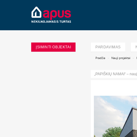
ĮSIMINTI OBJEKTAI
PARDAVIMAS
Pradžia
Nauji projektai
„PAPIŠKIŲ NAMAI“ – nauji