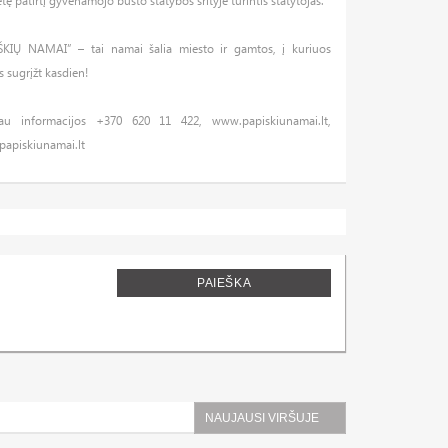
tę patirtį gyvenamojo būsto statybos srityje turintis statytojas.
ŠKIŲ NAMAI” – tai namai šalia miesto ir gamtos, į kuriuos
s sugrįžt kasdien!
au informacijos +370 620 11 422, www.papiskiunamai.lt,
papiskiunamai.lt
PAIEŠKA
NAUJAUSI VIRŠUJE