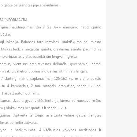
lo gatvė bei įrengtas joje apšvietimas.
RA INFORMACIJA
rginis naudingumas. Itin šiltas A++ energinio naudingumo
 būstas.
ogi lokacija. Balansas tarp ramybės, praktiškumo bei miesto
 Miškas leidžia mėgautis gamta, o šalimais esantis pagrindinis
– svarbiausias vietas pasiekti itin lengvai ir greitai.
ernūs, vientisos architektūros dvibučiai gyvenamieji namai
mis iki 3,5 metro lubomis ir dideliais vitrininiais langais.
 7 skirtingi namų suplanavimai, 126-162 kv. m vieno aukšto
 su 4 kambariais, 2 san. mazgais, drabužine, sandėliuku bei
 1 arba 2 automobiliams.
atumas. Uždara gyvenvietės teritorija, kiemai su nuosavu mišku
mų blokavimas per garažus ir sandėliukus.
gumas. Aptverta teritorija, asfaltuota vidinė gatvė, įrengtas
timas bei kelio atitvaras.
ybė ir patikimumas. Aukščiausios kokybės medžiagos ir