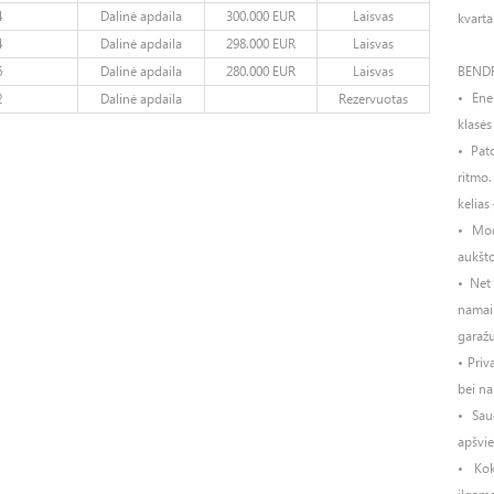
4
Dalinė apdaila
300.000 EUR
Laisvas
kvarta
4
Dalinė apdaila
298.000 EUR
Laisvas
6
Dalinė apdaila
280.000 EUR
Laisvas
BEND
• Ene
2
Dalinė apdaila
Rezervuotas
klasės
• Pat
ritmo.
kelias 
• Mod
aukšto
• Net
namai
garažu
• Priv
bei na
• Sau
apšvie
• Kok