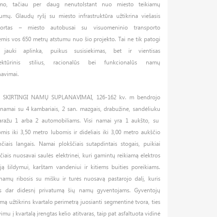
mo, tačiau per daug nenutolstant nuo miesto teikiamų
umų. Glaudų ryšį su miesto infrastruktūra užtikrina viešasis
portas – miesto autobusai su visuomeninio transporto
ėmis vos 650 metrų atstumu nuo šio projekto. Tai ne tik patogi
, jauki aplinka, puikus susisiekimas, bet ir vientisas
tektūrinis stilius, racionalūs bei funkcionalūs namų
navimai.
 SKIRTINGI NAMŲ SUPLANAVIMAI, 126-162 kv. m bendrojo
 namai su 4 kambariais, 2 san. mazgais, drabužine, sandėliuku
aražu 1 arba 2 automobiliams. Visi namai yra 1 aukšto, su
mis iki 3,50 metro lubomis ir dideliais iki 3,00 metro aukščio
nčiais langais. Namai plokščiais sutapdintais stogais, puikiai
čiais nuosavai saulės elektrinei, kuri gamintų reikiamą elektros
ją šildymui, karštam vandeniui ir kitiems buities poreikiams.
 namų ribosis su mišku ir turės nuosavą pastarojo dalį, kuris
ks dar didesnį privatumą šių namų gyventojams. Gyventojų
ą užtikrins kvartalo perimetrą juosianti segmentinė tvora, ties
vimu į kvartalą įrengtas kelio atitvaras, taip pat asfaltuota vidinė