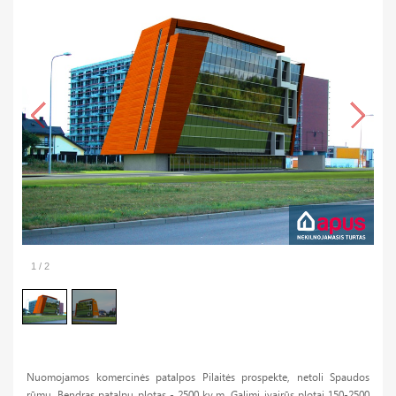
1
/
2
Nuomojamos komercinės patalpos Pilaitės prospekte, netoli Spaudos
rūmų. Bendras patalpų plotas - 2500 kv.m. Galimi įvairūs plotai 150-2500