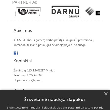
PARTNERIAI:
Apie mus
APUS TURTAS - ilgametę darbo patirtį sukaupusių profesionalų
komanda, teikianti paslaugas nekilnojamojo turto srityje.
Kontaktai
Žalgirio g. 135, LT-08217, Vilnius
Telefonas 8 627 96 605
El. paštas
info@apus.lt
Privatumas
×
Ši svetainė naudoja slapukus
Slapukų politika
Šioje svetainėje naudojami slapukai, siekiant pagerinti vartotojo patirtį.