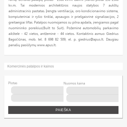
kv.m. Tai modernios architektūros naujos statybos 7 aukštų
administracinis pastatas. Įrengta ventiliacija, oro kondicionavimo sistema,
kompiuteriniai ir ryšio tinklai, apsaugos ir priešgaisrinė signalizacijos, 2
greitaeigiai liftai. Patalpos nuomojamos su pilna apdaila, įrengiamos pagal
nuomininko poreikius(Built to Suit). Požeminė automobilių parkavimo
aikštelė - 42 vietos, antžeminė - 44 vietos. Kontaktinis asmuo Giedrius
Bagočiūnas, mob. tel. 8 698 82 509, el. p.
giedrius@apus.lt
. Daugiau
panašių pasiūlymų www.apus.lt.
Komercinės patalpos ir kainos
Plotas
Nuomos kaina
PAIEŠKA