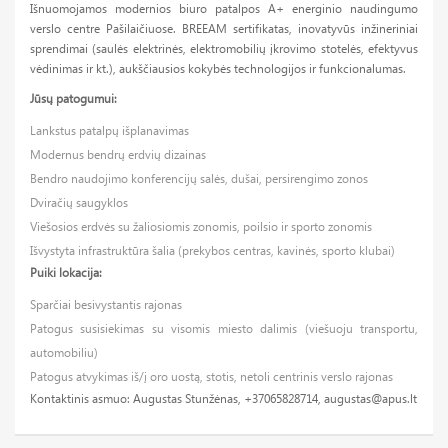
Išnuomojamos modernios biuro patalpos A+ energinio naudingumo
verslo centre Pašilaičiuose. BREEAM sertifikatas, inovatyvūs inžineriniai
sprendimai (saulės elektrinės, elektromobilių įkrovimo stotelės, efektyvus
vėdinimas ir kt.), aukščiausios kokybės technologijos ir funkcionalumas.
Jūsų patogumui:
Lankstus patalpų išplanavimas
Modernus bendrų erdvių dizainas
Bendro naudojimo konferencijų salės, dušai, persirengimo zonos
Dviračių saugyklos
Viešosios erdvės su žaliosiomis zonomis, poilsio ir sporto zonomis
Išvystyta infrastruktūra šalia (prekybos centras, kavinės, sporto klubai)
Puiki lokacija:
Sparčiai besivystantis rajonas
Patogus susisiekimas su visomis miesto dalimis (viešuoju transportu,
automobiliu)
Patogus atvykimas iš/į oro uostą, stotis, netoli centrinis verslo rajonas
Kontaktinis asmuo: Augustas Stunžėnas, +37065828714,
augustas@apus.lt