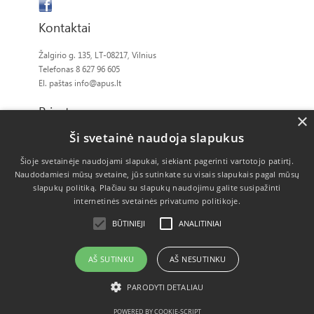
Kontaktai
Žalgirio g. 135, LT-08217, Vilnius
Telefonas 8 627 96 605
El. paštas
info@apus.lt
Privatumas
×
Ši svetainė naudoja slapukus
Slapukų politika
Šioje svetainėje naudojami slapukai, siekiant pagerinti vartotojo patirtį.
Naudodamiesi mūsų svetaine, jūs sutinkate su visais slapukais pagal mūsų
slapukų politiką.
Plačiau su slapukų naudojimu galite susipažinti
internetinės svetainės privatumo politikoje.
BŪTINIEJI
ANALITINIAI
AŠ SUTINKU
AŠ NESUTINKU
PARODYTI DETALIAU
POWERED BY COOKIE-SCRIPT
Copyright © UAB APUS TURTAS 2008-2026