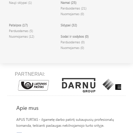
Nauji sklypai (1)
Namai (25)
Parduodamas (21)
Nuomojamas (0)
Patalpos (17)
Sklypai (32)
Parduodamas (5)
Nuomojamas (12)
Sodai ir sodybos (0)
Parduodamas (0)
Nuomojamas (0)
PARTNERIAI:
Apie mus
APUS TURTAS - ilgametę darbo patirtį sukaupusių profesionalų
komanda, teikianti paslaugas nekilnojamojo turto srityje.