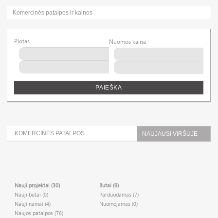
Komercinės patalpos ir kainos
Plotas
Nuomos kaina
PAIEŠKA
KOMERCINĖS PATALPOS
NAUJAUSI VIRŠUJE
Nauji projektai (30)
Butai (9)
Nauji butai (0)
Parduodamas (7)
Nauji namai (4)
Nuomojamas (0)
Naujos patalpos (76)