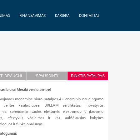
NIMAS
FINANSAVIMAS
KARJERA
KONTAKTAI
STI DRAUGUI
SPAUSDINTI
RINKTIS PATALPAS
sės biurai Meraki verslo centre!
mojamos modernios biuro patalpos A+ energinio naudingumo
o centre Pašilaičiuose. BREEAM sertifikatas, inovatyvūs
riniai sprendimai (saulės elektrinės, elektromobilių įkrovimo
lės, efektyvus vėdinimas ir kt.), aukščiausios kokybės
logijos ir funkcionalumas.
patogumui: