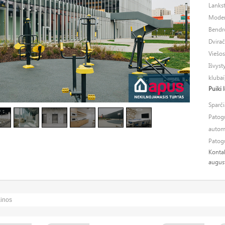
Lanks
Moder
Bendro
Dvirač
Viešos
Išvys
klubai
Puiki 
Sparči
Patogu
autom
Patogu
Kont
augus
ainos