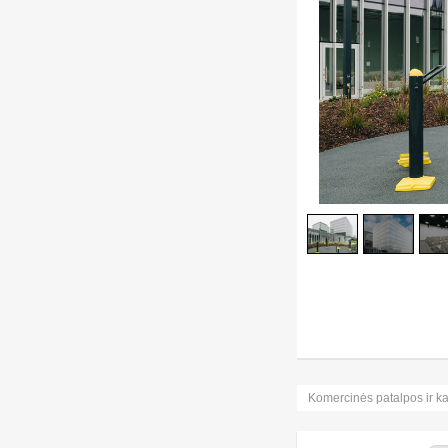
Komercinės patalpos ir k