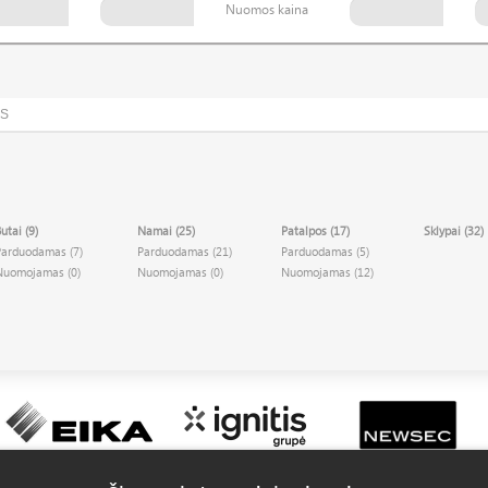
Nuomos kaina
OS
utai (9)
Namai (25)
Patalpos (17)
Sklypai (32)
Parduodamas (7)
Parduodamas (21)
Parduodamas (5)
Nuomojamas (0)
Nuomojamas (0)
Nuomojamas (12)