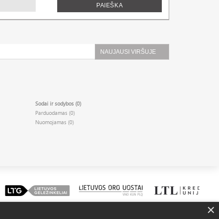
PAIEŠKA
NAUJAUSI VIRŠUJE
Sodai ir sodybos (0)
Parduodamas (0)
Nuomojamas (0)
×