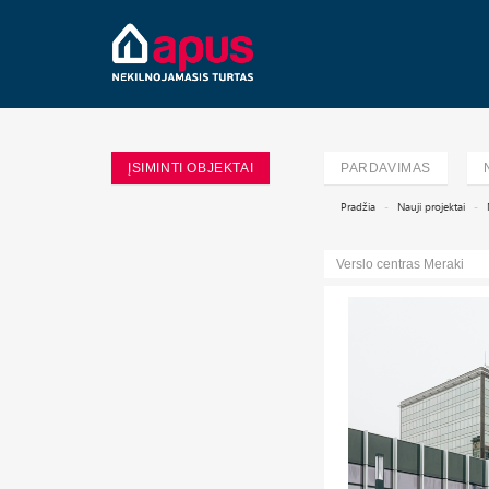
ĮSIMINTI OBJEKTAI
PARDAVIMAS
Pradžia
Nauji projektai
Verslo centras Meraki