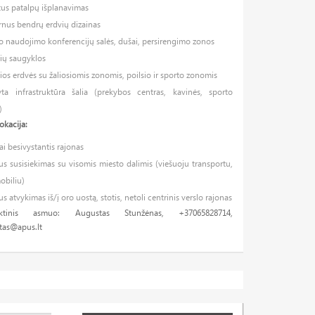
tus patalpų išplanavimas
nus bendrų erdvių dizainas
 naudojimo konferencijų salės, dušai, persirengimo zonos
ių saugyklos
ios erdvės su žaliosiomis zonomis, poilsio ir sporto zonomis
tyta infrastruktūra šalia (prekybos centras, kavinės, sporto
)
lokacija:
ai besivystantis rajonas
s susisiekimas su visomis miesto dalimis (viešuoju transportu,
obiliu)
s atvykimas iš/į oro uostą, stotis, netoli centrinis verslo rajonas
aktinis asmuo: Augustas Stunžėnas, +37065828714,
tas@apus.lt