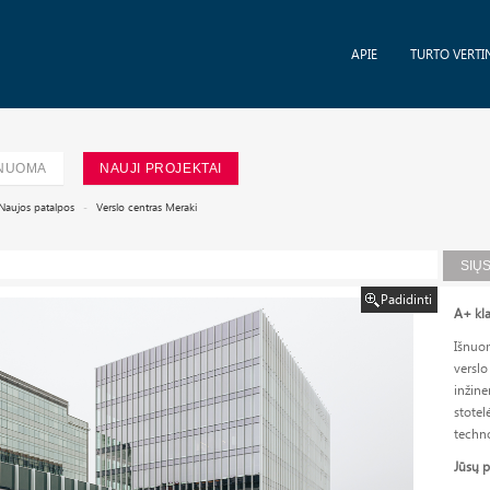
APIE
TURTO VERTI
NUOMA
NAUJI PROJEKTAI
Naujos patalpos
Verslo centras Meraki
SIŲ
Padidinti
A+ kla
Išnuo
versl
inžine
stote
techno
Jūsų 