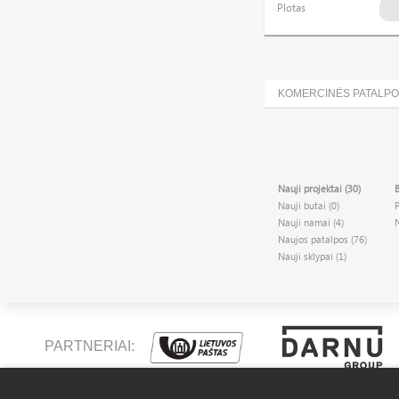
Plotas
KOMERCINĖS PATALP
Nauji projektai (30)
B
Nauji butai (0)
Nauji namai (4)
Naujos patalpos (76)
Nauji sklypai (1)
PARTNERIAI: